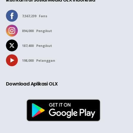
7,567,239
Fans
894,000
Pengikut
187,400
Pengikut
198,000
Pelanggan
Download Aplikasi OLX