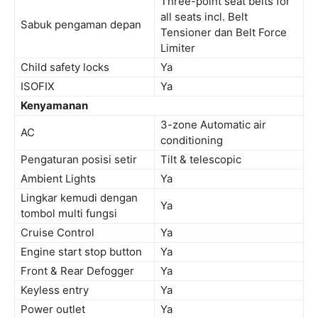
Three-point seat belts for
all seats incl. Belt
Sabuk pengaman depan
Tensioner dan Belt Force
Limiter
Child safety locks
Ya
ISOFIX
Ya
Kenyamanan
3-zone Automatic air
AC
conditioning
Pengaturan posisi setir
Tilt & telescopic
Ambient Lights
Ya
Lingkar kemudi dengan
Ya
tombol multi fungsi
Cruise Control
Ya
Engine start stop button
Ya
Front & Rear Defogger
Ya
Keyless entry
Ya
Power outlet
Ya