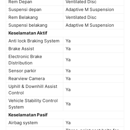
Rem Depan
Ventilated Disc
Suspensi depan
Adaptive M Suspension
Rem Belakang
Ventilated Disc
Suspensi belakang
Adaptive M Suspension
Keselamatan Aktif
Anti lock Braking System
Ya
Brake Assist
Ya
Electronic Brake
Ya
Distribution
Sensor parkir
Ya
Rearview Camera
Ya
Uphill & Downhill Assist
Ya
Control
Vehicle Stability Control
Ya
System
Keselamatan Pasif
Airbag system
Ya