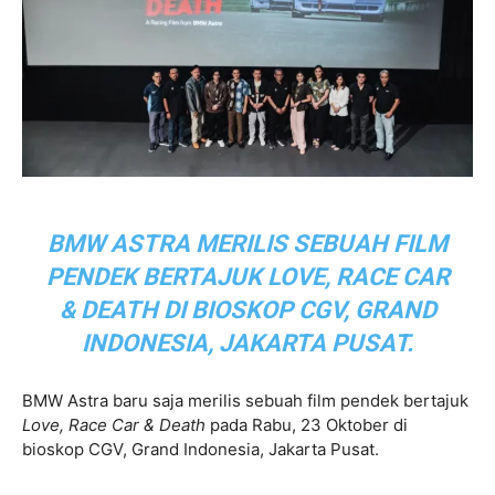
BMW ASTRA MERILIS SEBUAH FILM
PENDEK BERTAJUK
LOVE, RACE CAR
& DEATH
DI BIOSKOP CGV, GRAND
INDONESIA, JAKARTA PUSAT.
BMW Astra baru saja merilis sebuah film pendek bertajuk
Love, Race Car & Death
pada Rabu, 23 Oktober di
bioskop CGV, Grand Indonesia, Jakarta Pusat.