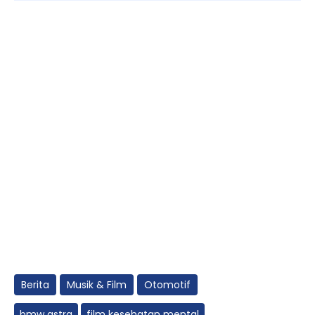
Berita
Musik & Film
Otomotif
bmw astra
film kesehatan mental