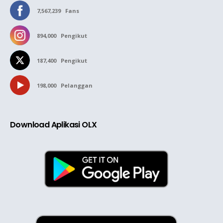
7,567,239
Fans
894,000
Pengikut
187,400
Pengikut
198,000
Pelanggan
Download Aplikasi OLX