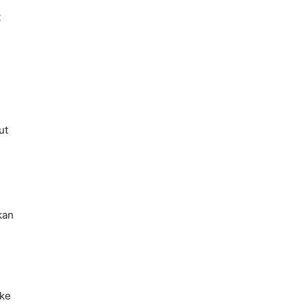
t
ut
n
kan
 ke