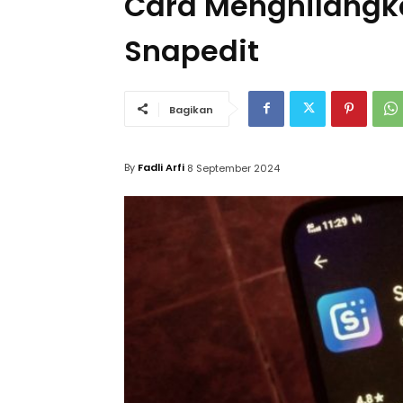
Cara Menghilangk
Snapedit
Bagikan
By
Fadli Arfi
8 September 2024