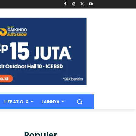
LIFE AT OLX
LAINNYA
Populer.