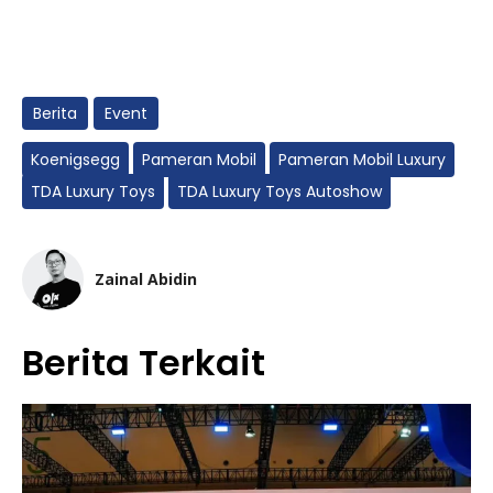
Berita
Event
Koenigsegg
Pameran Mobil
Pameran Mobil Luxury
TDA Luxury Toys
TDA Luxury Toys Autoshow
Zainal Abidin
Berita Terkait