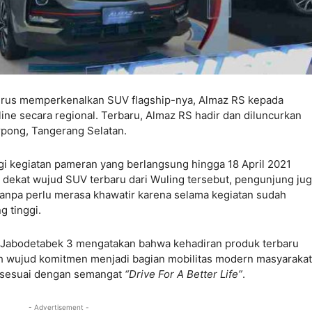
terus memperkenalkan SUV flagship-nya, Almaz RS kepada
line secara regional. Terbaru, Almaz RS hadir dan diluncurkan
rpong, Tangerang Selatan.
i kegiatan pameran yang berlangsung hingga 18 April 2021
h dekat wujud SUV terbaru dari Wuling tersebut, pengunjung ju
tanpa perlu merasa khawatir karena selama kegiatan sudah
g tinggi.
s Jabodetabek 3 mengatakan bahwa kehadiran produk terbaru
ah wujud komitmen menjadi bagian mobilitas modern masyarakat
, sesuai dengan semangat
“Drive For A Better Life”
.
- Advertisement -