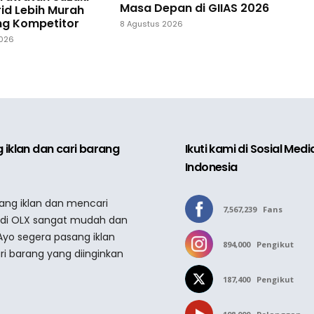
Masa Depan di GIIAS 2026
id Lebih Murah
ng Kompetitor
8 Agustus 2026
2026
 iklan dan cari barang
Ikuti kami di Sosial Med
Indonesia
sang iklan dan mencari
7,567,239
Fans
 di OLX sangat mudah dan
Ayo segera pasang iklan
894,000
Pengikut
ri barang yang diinginkan
187,400
Pengikut