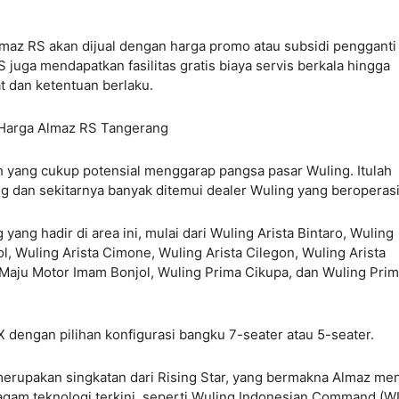
lmaz RS akan dijual dengan harga promo atau subsidi pengganti
juga mendapatkan fasilitas gratis biaya servis berkala hingga
t dan ketentuan berlaku.
ang cukup potensial menggarap pangsa pasar Wuling. Itulah
 dan sekitarnya banyak ditemui dealer Wuling yang beroperas
 yang hadir di area ini, mulai dari Wuling Arista Bintaro, Wuling
l, Wuling Arista Cimone, Wuling Arista Cilegon, Wuling Arista
 Maju Motor Imam Bonjol, Wuling Prima Cikupa, dan Wuling Pri
X dengan pilihan konfigurasi bangku 7-seater atau 5-seater.
rupakan singkatan dari Rising Star, yang bermakna Almaz men
am teknologi terkini, seperti Wuling Indonesian Command (W