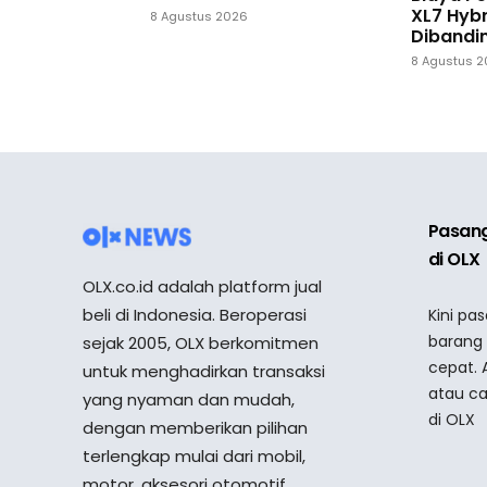
XL7 Hybr
8 Agustus 2026
Dibandi
8 Agustus 
Pasang
di OLX
OLX.co.id adalah platform jual
beli di Indonesia. Beroperasi
Kini pa
barang
sejak 2005, OLX berkomitmen
cepat. 
untuk menghadirkan transaksi
atau ca
yang nyaman dan mudah,
di OLX
dengan memberikan pilihan
terlengkap mulai dari mobil,
motor, aksesori otomotif,