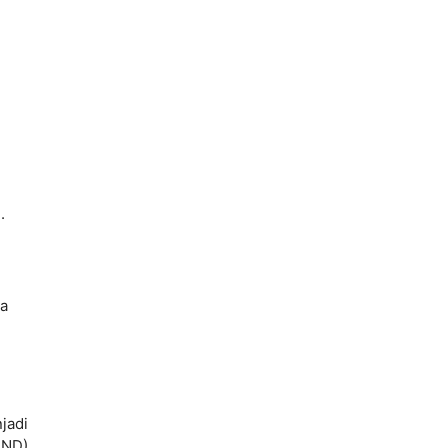
i.
ma
jadi
IND)