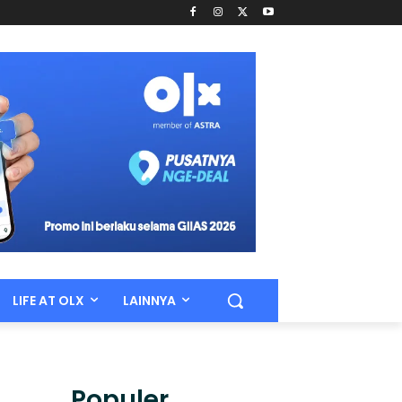
LIFE AT OLX
LAINNYA
Populer.