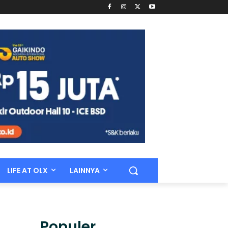
LIFE AT OLX
LAINNYA
Populer.