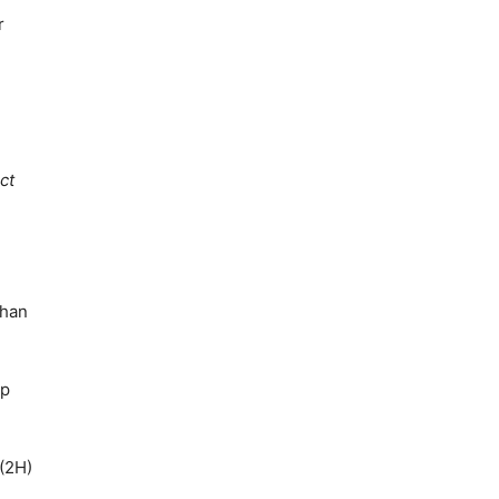
r
ct
ihan
up
(2H)