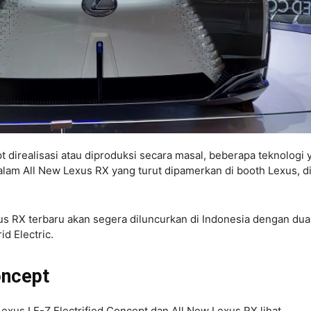
t direalisasi atau diproduksi secara masal, beberapa teknologi 
lam All New Lexus RX yang turut dipamerkan di booth Lexus, d
xus RX terbaru akan segera diluncurkan di Indonesia dengan dua
id Electric.
oncept
xus LF-Z Electrified Concept dan All New Lexus RX lihat