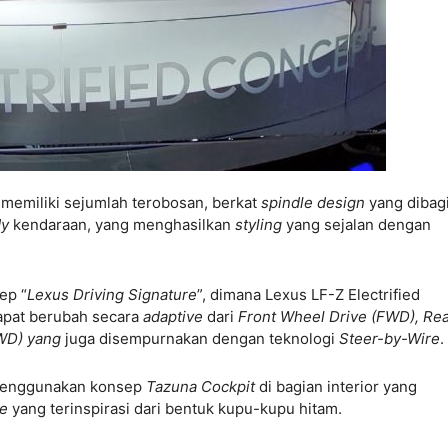
m memiliki sejumlah terobosan, berkat
spindle design
yang dibag
dy
kendaraan, yang menghasilkan
styling
yang sejalan dengan
ep “
Lexus Driving Signature
”, dimana Lexus LF-Z Electrified
apat berubah secara
adaptive
dari
Front Wheel Drive (FWD), Re
WD) yang
juga disempurnakan dengan teknologi
Steer-by-Wire
.
h menggunakan konsep
Tazuna Cockpit
di bagian interior yang
ce
yang terinspirasi dari bentuk kupu-kupu hitam.