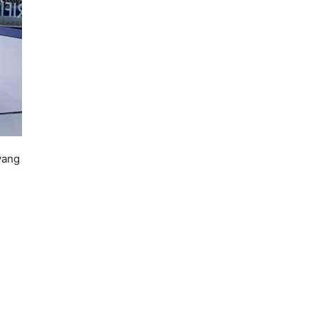
yang
i