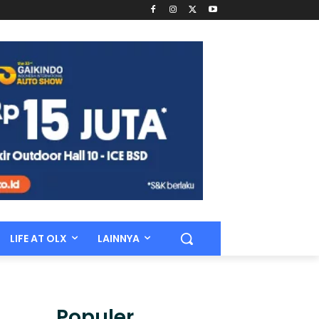
LIFE AT OLX
LAINNYA
Populer.