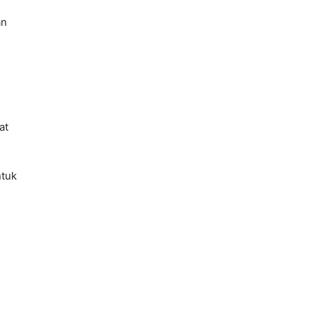
an
at
ntuk