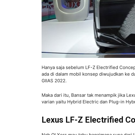
Hanya saja sebelum LF-Z Electrified Concep
ada di dalam mobil konsep diwujudkan ke da
GIIAS 2022.
Maka dari itu, Bansar tak menampik jika Le
varian yaitu Hybrid Electric dan Plug-in Hybr
Lexus LF-Z Electrified C
Nah OLXers mau tahu bagaimana rupa dari Le