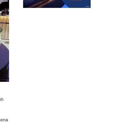
uh
rena