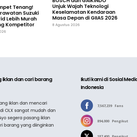
BOSCH dan GAIKINDO
Unjuk Wajah Teknologi
ompet Tenang!
Keselamatan Kendaraan
erawatan Suzuki
Masa Depan di GIIAS 2026
id Lebih Murah
ng Kompetitor
8 Agustus 2026
2026
 iklan dan cari barang
Ikuti kami di Sosial Med
Indonesia
sang iklan dan mencari
7,567,239
Fans
 di OLX sangat mudah dan
Ayo segera pasang iklan
894,000
Pengikut
ri barang yang diinginkan
187,400
Pengikut