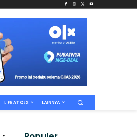
LIFE AT OLX
LAINNYA
Populer.