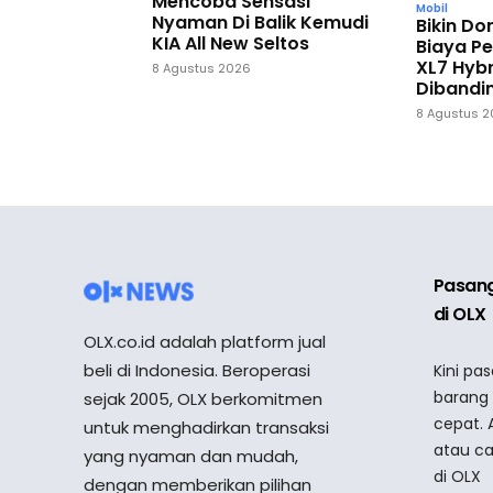
Mencoba Sensasi
Mobil
Nyaman Di Balik Kemudi
Bikin D
KIA All New Seltos
Biaya P
XL7 Hybr
8 Agustus 2026
Dibandi
8 Agustus 
Pasang
di OLX
OLX.co.id adalah platform jual
beli di Indonesia. Beroperasi
Kini pa
barang
sejak 2005, OLX berkomitmen
cepat. 
untuk menghadirkan transaksi
atau ca
yang nyaman dan mudah,
di OLX
dengan memberikan pilihan