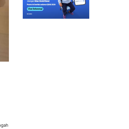
n
n
ngah