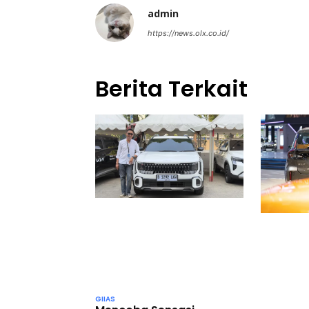
admin
https://news.olx.co.id/
Berita Terkait
GIIAS