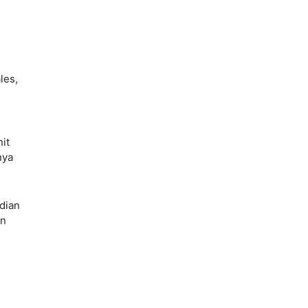
les,
it
nya
dian
an