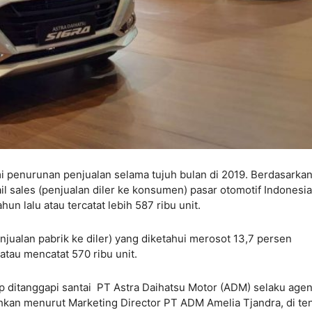
i penurunan penjualan selama tujuh bulan di 2019. Berdasarka
ail sales (penjualan diler ke konsumen) pasar otomotif Indonesia
un lalu atau tercatat lebih 587 ribu unit.
njualan pabrik ke diler) yang diketahui merosot 13,7 persen
atau mencatat 570 ribu unit.
up ditanggapi santai PT Astra Daihatsu Motor (ADM) selaku age
hkan menurut Marketing Director PT ADM Amelia Tjandra, di te