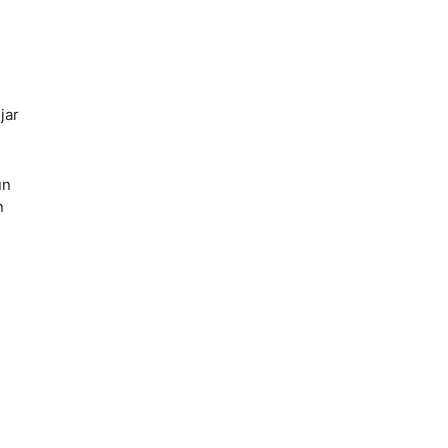
jar
un
n