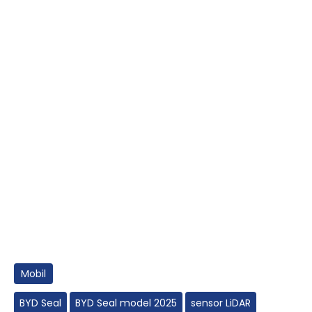
Mobil
BYD Seal
BYD Seal model 2025
sensor LiDAR