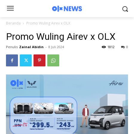
Beranda
Promo Wuling Airev x OLX
Promo Wuling Airev x OLX
Penulis
Zainal Abidin
-
8 Juli 2024
1812
0