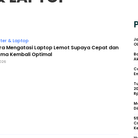
Ja
er & Laptop
O
ra Mengatasi Laptop Lemot Supaya Cepat dan
rma Kembali Optimal
Bo
Ak
2026
Ca
Em
Tu
2
R
Mo
Di
55
Cr
Ke
Hy