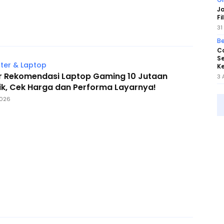
J
Fi
31
Be
Co
Se
er & Laptop
K
r Rekomendasi Laptop Gaming 10 Jutaan
3 
ik, Cek Harga dan Performa Layarnya!
2026