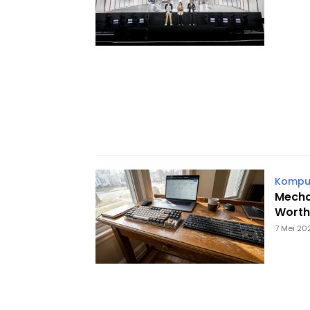
Komput
Mecha
Worth 
7 Mei 20