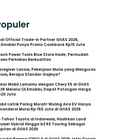
Populer
di Official Trade-in Partner GIIAS 2026,
LXmobbi Punya Promo Cashback Rp15 Juta
sch Power Tools Blue Store Hadir, Permudah
ses Perkakas Berkualitas
regiver Lansia, Pekerjaan Mulia yang Menguras
osi, Berapa Standar Gajinya?
kar Mobil Lamamu dengan Chery E5 di GIIAS
026 Melalui OLXmobbi, Dapat Potongan Harga
p20 Juta
bil Listrik Paling Murah! Wuling Aira EV Hanya
banderol Mulai Rp 155 Juta di GIIAS 2026
 Tahun Toyota di Indonesia, Hadirkan Land
uiser Hybrid Hingga bZ4X Touring Sebagai
jutan di GIIAS 2026
undai Pajang IONIQ 3 di GIIAS 2026, Intip Desain