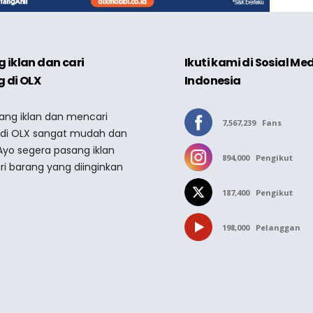
 iklan dan cari
Ikuti kami di Sosial Me
 di OLX
Indonesia
sang iklan dan mencari
7,567,239
Fans
 di OLX sangat mudah dan
Ayo segera pasang iklan
894,000
Pengikut
ri barang yang diinginkan
187,400
Pengikut
198,000
Pelanggan