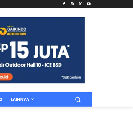
O
LAINNYA