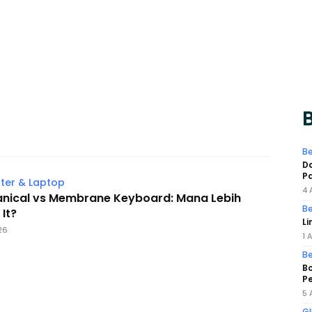
B
Be
Da
Pa
er & Laptop
4 
nical vs Membrane Keyboard: Mana Lebih
Be
It?
Li
26
1 
Be
Bo
Pe
5 
GI