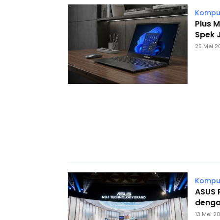
Komput
Plus 
Spek 
25 Mei 2
Komput
ASUS R
dengan
13 Mei 2