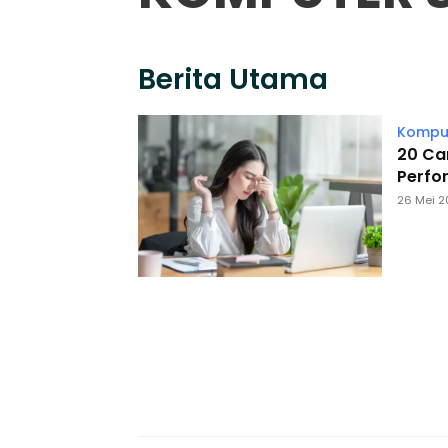
Berita Utama
Komput
20 Ca
Perfo
26 Mei 