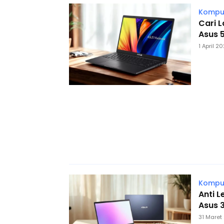
Komput
Cari L
Asus 5
1 April 2
Komput
Anti 
Asus 3
31 Maret