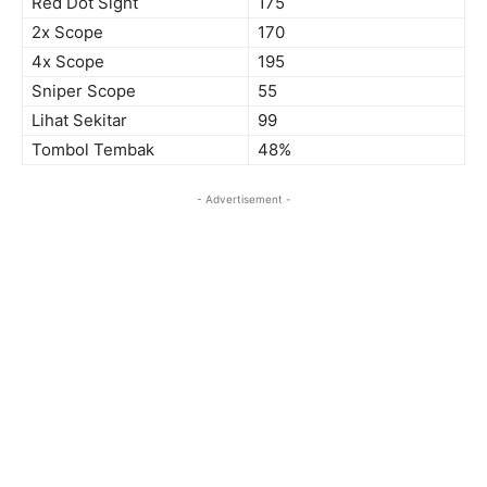
Red Dot Sight
175
2x Scope
170
4x Scope
195
Sniper Scope
55
Lihat Sekitar
99
Tombol Tembak
48%
- Advertisement -