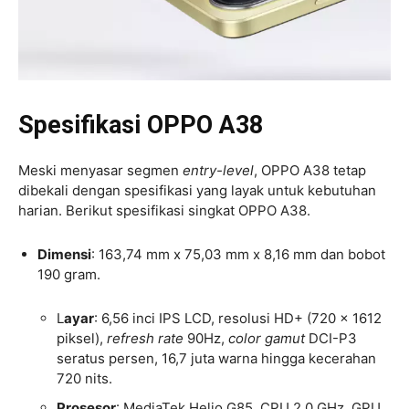
Spesifikasi OPPO A38
Meski menyasar segmen
entry-level
, OPPO A38 tetap
dibekali dengan spesifikasi yang layak untuk kebutuhan
harian. Berikut spesifikasi singkat OPPO A38.
Dimensi
: 163,74 mm x 75,03 mm x 8,16 mm dan bobot
190 gram.
L
ayar
: 6,56 inci IPS LCD, resolusi HD+ (720 x 1612
piksel),
refresh rate
90Hz,
color gamut
DCI-P3
seratus persen, 16,7 juta warna hingga kecerahan
720 nits.
Prosesor
: MediaTek Helio G85, CPU 2.0 GHz, GPU