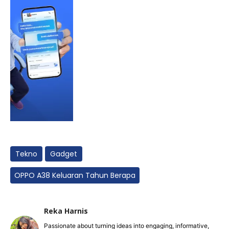
Tekno
Gadget
OPPO A38 Keluaran Tahun Berapa
Reka Harnis
Passionate about turning ideas into engaging, informative,