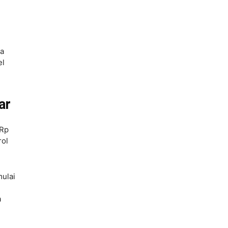
da
el
ar
 Rp
rol
mulai
a