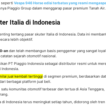
 seperti
Vespa 946 Horse edisi terbatas yang resmi mengaspa
snya Piaggio Group dalam menggarap pasar premium Tanah Air.
er Italia di Indonesia
penting tentang pasar skuter Italia di Indonesia. Data ini memban
ara lebih objektif.
60-an
dan telah membangun basis penggemar yang sangat loyal
catatan sejarah otomotif nasional.
kan PT Piaggio Indonesia sebagai distributor resmi untuk mer
i Indonesia.
lai jual kembali tertinggi
di segmen premium, berdasarkan da
ari berbagai platform jual beli.
 satu komunitas otomotif terbesar dan tertua di Asia Tenggara,
rang.
a di Indonesia terus meningkat setiap tahun, didorong oleh tren