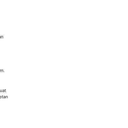
an
um.
uat
etan