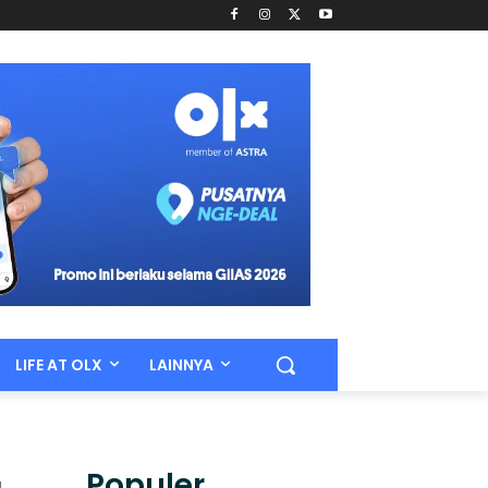
LIFE AT OLX
LAINNYA
Populer.