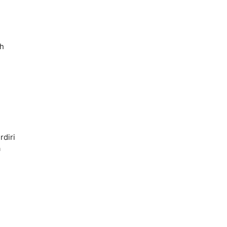
ah
rdiri
a