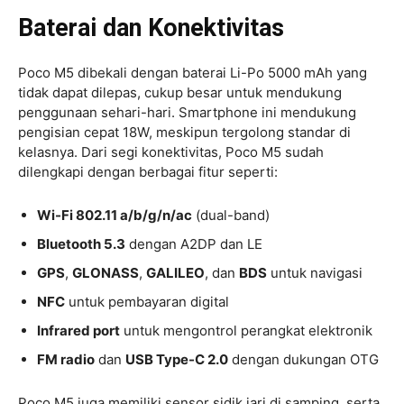
Baterai dan Konektivitas
Poco M5 dibekali dengan baterai Li-Po 5000 mAh yang
tidak dapat dilepas, cukup besar untuk mendukung
penggunaan sehari-hari. Smartphone ini mendukung
pengisian cepat 18W, meskipun tergolong standar di
kelasnya. Dari segi konektivitas, Poco M5 sudah
dilengkapi dengan berbagai fitur seperti:
Wi-Fi 802.11 a/b/g/n/ac
(dual-band)
Bluetooth 5.3
dengan A2DP dan LE
GPS
,
GLONASS
,
GALILEO
, dan
BDS
untuk navigasi
NFC
untuk pembayaran digital
Infrared port
untuk mengontrol perangkat elektronik
FM radio
dan
USB Type-C 2.0
dengan dukungan OTG
Poco M5 juga memiliki sensor sidik jari di samping, serta