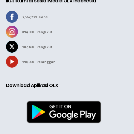
Ikuti kami di Sosial Media OLX Indonesia
7,567,239
Fans
894,000
Pengikut
187,400
Pengikut
198,000
Pelanggan
Download Aplikasi OLX