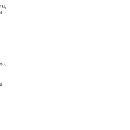
si,
l
ga,
u,