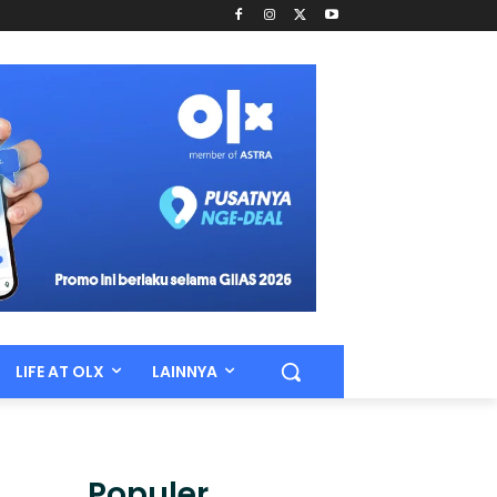
LIFE AT OLX
LAINNYA
Populer.