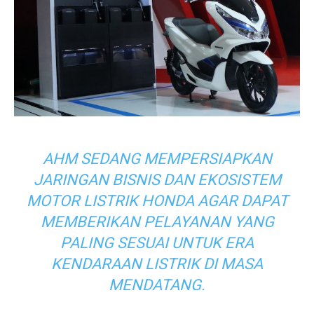
AHM SEDANG MEMPERSIAPKAN
JARINGAN BISNIS DAN EKOSISTEM
MOTOR LISTRIK HONDA AGAR DAPAT
MEMBERIKAN PELAYANAN YANG
PALING SESUAI UNTUK ERA
KENDARAAN LISTRIK DI MASA
MENDATANG.