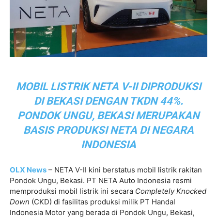
MOBIL LISTRIK NETA V-II DIPRODUKSI
DI BEKASI DENGAN TKDN 44%.
PONDOK UNGU, BEKASI MERUPAKAN
BASIS PRODUKSI NETA DI NEGARA
INDONESIA
OLX News
– NETA V-II kini berstatus mobil listrik rakitan
Pondok Ungu, Bekasi. PT NETA Auto Indonesia resmi
memproduksi mobil listrik ini secara
Completely Knocked
Down
(CKD) di fasilitas produksi milik PT Handal
Indonesia Motor yang berada di Pondok Ungu, Bekasi,