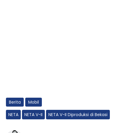
Berita
Mobil
NETA
NETA V-II
NETA V-II Diproduksi di Bekasi