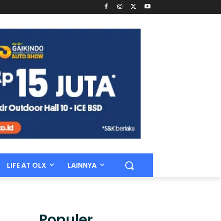
LIFE AT OLX
LAINNYA
Populer.