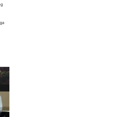
ng
iga