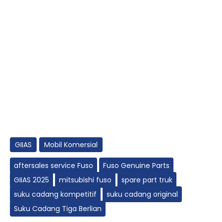
GIIAS
Mobil Komersial
aftersales service Fuso
Fuso Genuine Parts
GIIAS 2025
mitsubishi fuso
spare part truk
suku cadang kompetitif
suku cadang original
Suku Cadang Tiga Berlian