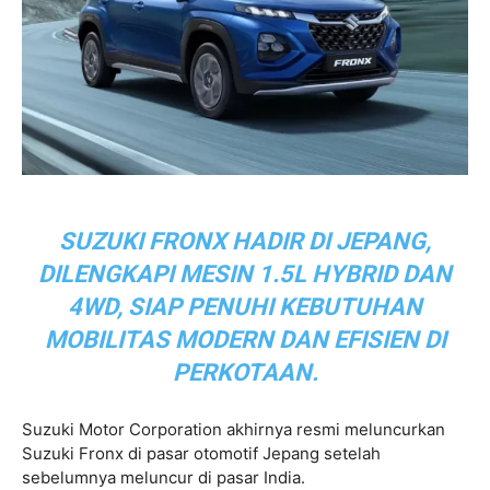
SUZUKI FRONX HADIR DI JEPANG,
DILENGKAPI MESIN 1.5L HYBRID DAN
4WD, SIAP PENUHI KEBUTUHAN
MOBILITAS MODERN DAN EFISIEN DI
PERKOTAAN.
Suzuki Motor Corporation akhirnya resmi meluncurkan
Suzuki Fronx di pasar otomotif Jepang setelah
sebelumnya meluncur di pasar India.