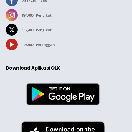
7,567,239
Fans
894,000
Pengikut
187,400
Pengikut
198,000
Pelanggan
Download Aplikasi OLX