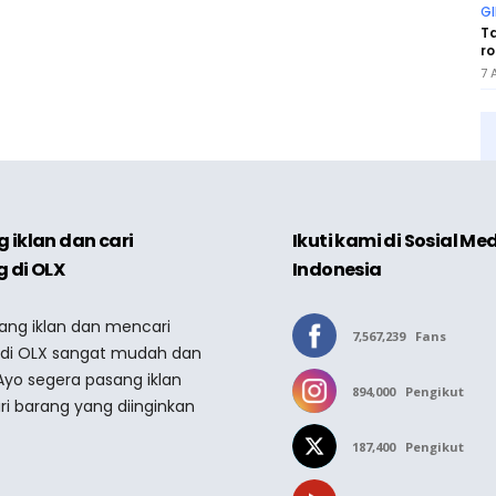
GI
T
ro
7 
 iklan dan cari
Ikuti kami di Sosial Me
 di OLX
Indonesia
sang iklan dan mencari
7,567,239
Fans
 di OLX sangat mudah dan
Ayo segera pasang iklan
894,000
Pengikut
ri barang yang diinginkan
187,400
Pengikut