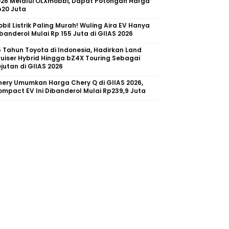
026 Melalui OLXmobbi, Dapat Potongan Harga
p20 Juta
bil Listrik Paling Murah! Wuling Aira EV Hanya
banderol Mulai Rp 155 Juta di GIIAS 2026
 Tahun Toyota di Indonesia, Hadirkan Land
uiser Hybrid Hingga bZ4X Touring Sebagai
jutan di GIIAS 2026
ery Umumkan Harga Chery Q di GIIAS 2026,
mpact EV Ini Dibanderol Mulai Rp239,9 Juta