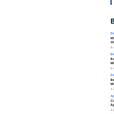
B
Be
My
GI
6 
Be
Ra
Mi
5 
Be
Be
M
3 
Ap
Ce
Ap
4 