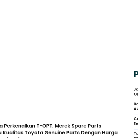
Ja
O
Bo
Ak
Ca
Em
a Perkenalkan T-OPT, Merek Spare Parts
a Kualitas Toyota Genuine Parts Dengan Harga
Tu