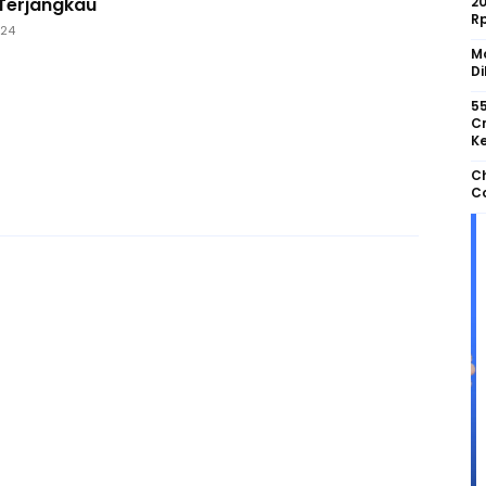
 Terjangkau
2
R
024
Mo
Di
55
Cr
Ke
Ch
Co