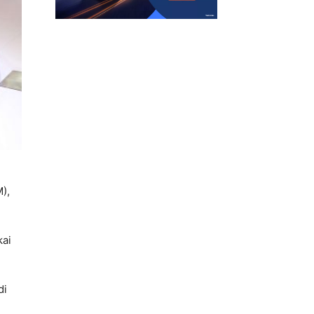
),
kai
di