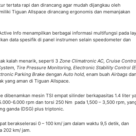
tur tertata rapi dan dirancang agar mudah dijangkau oleh
miliki Tiguan Allspace dirancang ergonomis dan memanjakan
ctive Info menampilkan berbagai informasi multifungsi pada la
lkan data spesifik di panel instrumen selain speedometer dan
tak kalah menarik, seperti 3
Zone Climatronic AC, Cruise Contro
System, Tire Pressure Monitoring, Electronic Stability Control (
ctronic Parking Brake
dengan
Auto hold,
enam buah
Airbags
da
k yang aman di Tiguan Allspace.
e dibenamkan mesin TSI empat silinder berkapasitas 1.4 liter y
000-6.000 rpm dan torsi 250 Nm pada 1,500 – 3,500 rpm, yan
ng ganda (DSG) plus triptonic.
pat berakselerasi 0 – 100 km/ jam dalam waktu 9,5 detik, dan
a 202 km/ jam.