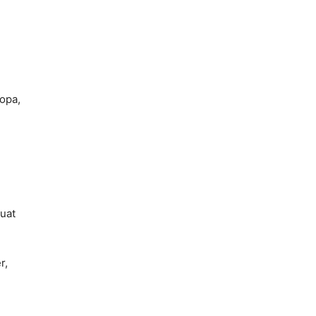
opa,
uat
r,