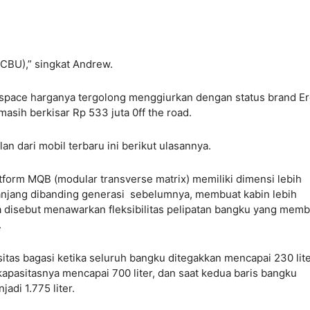
 CBU),” singkat Andrew.
lspace harganya tergolong menggiurkan dengan status brand Er
 masih berkisar Rp 533 juta 0ff the road.
an dari mobil terbaru ini berikut ulasannya.
orm MQB (modular transverse matrix) memiliki dimensi lebih
anjang dibanding generasi sebelumnya, membuat kabin lebih
a disebut menawarkan fleksibilitas pelipatan bangku yang memb
.
itas bagasi ketika seluruh bangku ditegakkan mencapai 230 lite
 kapasitasnya mencapai 700 liter, dan saat kedua baris bangku
adi 1.775 liter.