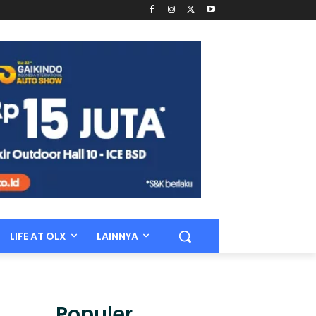
LIFE AT OLX
LAINNYA
Populer.