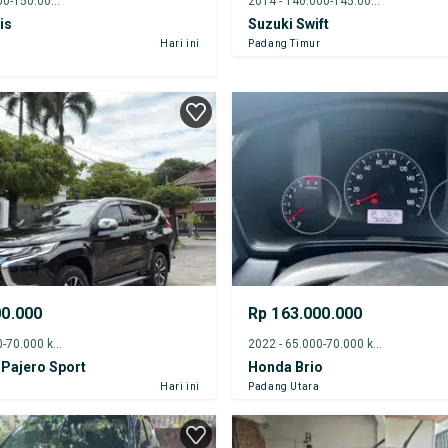
2009 - 145.000-150.000 km
2014 - 140.000-145.000 km
is
Suzuki Swift
Hari ini
Padang Timur
00.000
Rp 163.000.000
2017 - 65.000-70.000 km
2022 - 65.000-70.000 km
 Pajero Sport
Honda Brio
Hari ini
Padang Utara