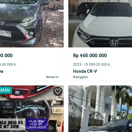
00.000
Rp 465.000.000
2020 - 25.000-30.000 km
2023 - 15.000-20.000 km
ya
Honda CR-V
Kemarin
Nanggalo
AMAN