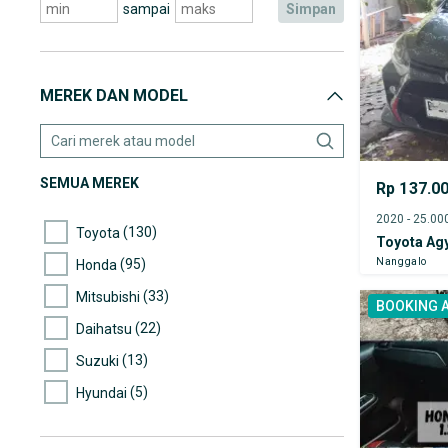
sampai
simpan
MEREK DAN MODEL
SEMUA MEREK
Rp 137.0
(130)
Toyota
Toyota Ag
(95)
Nanggalo
Honda
(33)
Mitsubishi
BOOKING 
(22)
Daihatsu
(13)
Suzuki
(5)
Hyundai
(3)
Nissan