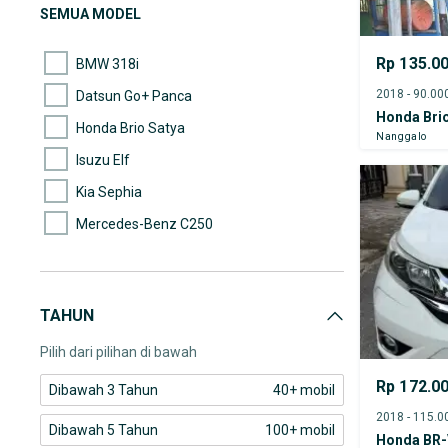
(2)
Datsun
SEMUA MODEL
(2)
Ford
Rp 135.0
BMW 318i
Datsun Go+ Panca
Honda Bri
Honda Brio Satya
Nanggalo
Isuzu Elf
Kia Sephia
Mercedes-Benz C250
Mitsubishi Colt L300
Mitsubishi Colt T120SS
TAHUN
Mitsubishi Fuso
Pilih dari pilihan di bawah
Rp 172.0
Dibawah 3 Tahun
40+ mobil
Dibawah 5 Tahun
100+ mobil
Honda BR-