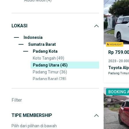
Audio Mobil
(4)
Spare Part
(8)
Velg dan Ban
(12)
LOKASI
Truk & Kendaraan Komersial
(1)
Indonesia
Sumatra Barat
Padang Kota
Rp 759.0
Koto Tangah
(49)
Padang Utara
(45)
Toyota Al
Padang Timur
(36)
Padang Timu
Padang Barat
(28)
Kuranji
(21)
BOOKING 
Nanggalo
(20)
Filter
Lubuk Begalung
(17)
Padang Selatan
(14)
Lubuk Kilangan
(12)
TIPE MEMBERSHIP
Bungus Teluk Kabung
(4)
Pilih dari pilihan di bawah
Pauh
(1)