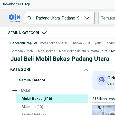
Download OLX App
SEMUA KATEGORI
Pencarian Populer
:
mobil bekas suzuki
-
innova 2013
-
yaris
-
seda
Beranda
/
Mobil
/
Mobil Bekas
/
Mobil Bekas dalam Sumatra Barat
/
Mo
Jual Beli Mobil Bekas Padang Utara
KATEGORI
Cek
Semua Kategori
Cari
Mobil
Mobil Bekas
(316)
316 iklan terd
Aksesori
(10)