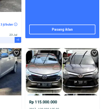
.3 jt/bulan
pasang iklan
23 Jul
+3
Rp 115.000.000