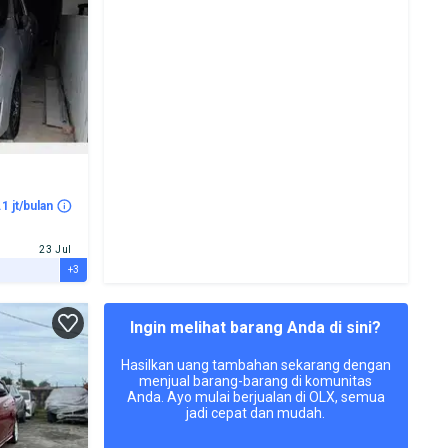
.1 jt/bulan
23 Jul
+3
Ingin melihat barang Anda di sini?
Hasilkan uang tambahan sekarang dengan
menjual barang-barang di komunitas
Anda. Ayo mulai berjualan di OLX, semua
jadi cepat dan mudah.