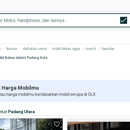
n
-
datsun
-
daihatsu xenia
-
mobil bekas agya
-
march
-
hyundai
bil Bekas dalam Padang Kota
 Harga Mobilmu
 tau harga mobilmu berdasarkan mobil serupa di OLX.
ekat
Padang Utara