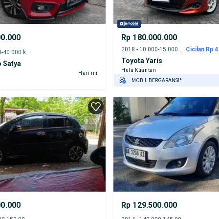
00.000
Rp 180.000.000
2018 - 10.000-15.000 km
Cicilan Rp 4
2022 - 35.000-40.000 km
Toyota Yaris
 Satya
Hulu Kuantan
Hari ini
MOBIL BERGARANSI*
GRATIS ASURANSI 1 TAHUN*
TEST DRIVE DARI RUMAH
GRATIS BIAYA JASA PERAWATAN*
00.000
Rp 129.500.000