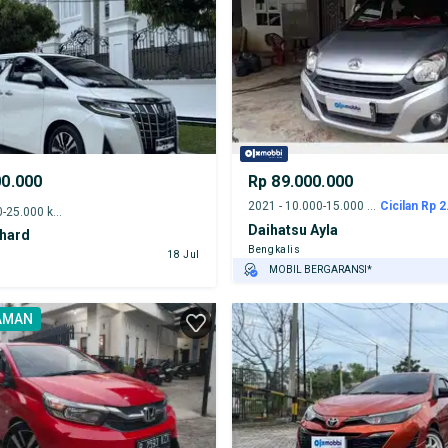
00.000
Rp 89.000.000
2021 - 10.000-15.000 km
Cicilan Rp 2
2023 - 20.000-25.000 km
Daihatsu Ayla
phard
Bengkalis
r
18 Jul
MOBIL BERGARANSI*
GRATIS ASURANSI 1 TAHUN*
AMAN
TEST DRIVE DARI RUMAH
GRATIS BIAYA JASA PERAWATAN*