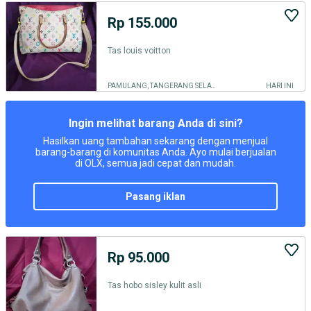
Rp 155.000
Tas louis voitton
PAMULANG, TANGERANG SELATAN KOTA
HARI INI
Ingin melihat barang Anda di sini?
Hasilkan uang tambahan sekarang dengan menjual
barang-barang di komunitas Anda. Ayo mulai berjualan
di OLX, semua jadi cepat dan mudah.
pasang iklan
Rp 95.000
Tas hobo sisley kulit asli