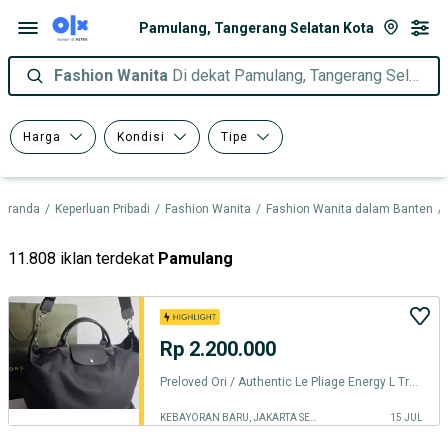
Pamulang, Tangerang Selatan Kota
Fashion Wanita
Di dekat Pamulang, Tangerang Selatan Kota
Harga
Kondisi
Tipe
eranda
/
Keperluan Pribadi
/
Fashion Wanita
/
Fashion Wanita dalam Banten
/
11.808 iklan terdekat
Pamulang
Rp 2.200.000
Preloved Ori / Authentic Le Pliage Energy L Travel Bag Black
KEBAYORAN BARU, JAKARTA SELATAN
15 JUL