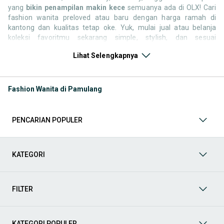
yang
bikin penampilan makin kece
semuanya ada di OLX! Cari
fashion wanita preloved atau baru dengan harga ramah di
kantong dan kualitas tetap oke. Yuk, mulai jual atau belanja
koleksi favoritmu sekarang simple, stylish, dan sesuai
kepribadianmu!
Lihat Selengkapnya
Kategori Keperluan Fashion Wanita
Lengkapi penampilanmu
dengan berbagai pilihan fashion wanita terbaik di OLX! Dari
dress elegan, atasan kekinian, hijab stylish, tas dan sepatu
Fashion Wanita di Pamulang
kece, hingga aksesori cantik semuanya bisa kamu temukan
di sini. Jelajahi koleksi yang sesuai dengan gaya dan
kebutuhan fashionmu, baik barang baru maupun preloved
PENCARIAN POPULER
berkualitas. Belanja hemat, tampil maksimal semua bisa
dimulai dari OLX!
Kategori Keperluan Fashion Pria
Upgrade gaya harianmu
lewat OLX dengan pilihan fashion pria yang lengkap dan
KATEGORI
keren! Mulai dari kaos kasual, kemeja kerja, jaket trendi,
celana jeans, sepatu sneakers, sampai jam tangan dan
aksesori pelengkap lainnya. Temukan barang original dan
FILTER
preloved berkualitas sesuai gayamu. Gaya makin maksimal,
dompet tetap aman semua ada di OLX!
KATEGORI POPULER