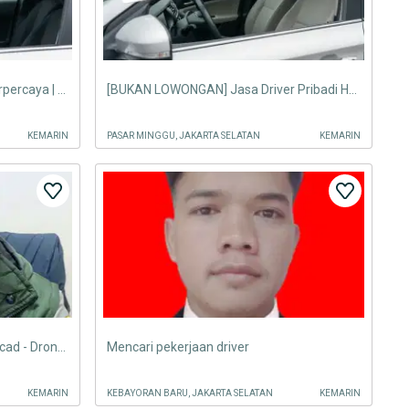
Sopir Harian SIM A Freelance Terpercaya | Khusus Akhir Pekan
[BUKAN LOWONGAN] Jasa Driver Pribadi Harian | Khusus Sabtu - Minggu
KEMARIN
PASAR MINGGU, JAKARTA SELATAN
KEMARIN
Surveyor Geodesi - Drafter Autocad - Drone Maping ( Siap Kerja )
Mencari pekerjaan driver
KEMARIN
KEBAYORAN BARU, JAKARTA SELATAN
KEMARIN