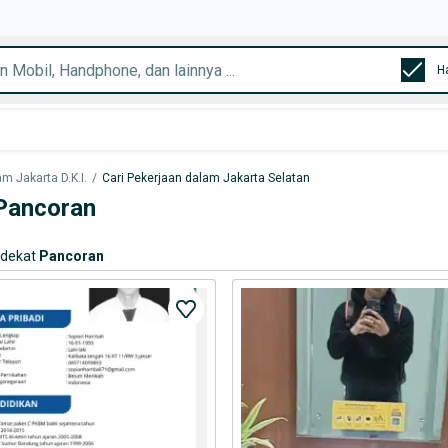
H
m Jakarta D.K.I.
/
Cari Pekerjaan dalam Jakarta Selatan
 Pancoran
rdekat
Pancoran