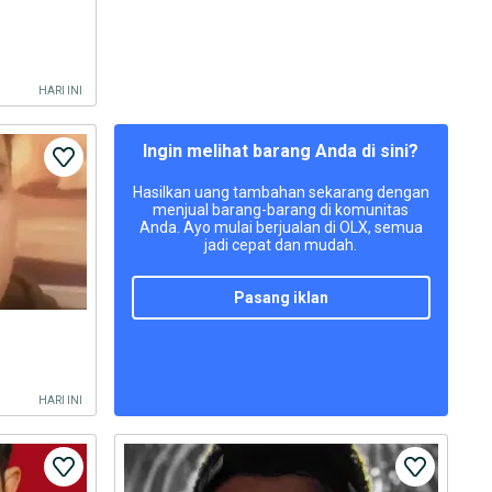
HARI INI
Ingin melihat barang Anda di sini?
Hasilkan uang tambahan sekarang dengan
menjual barang-barang di komunitas
Anda. Ayo mulai berjualan di OLX, semua
jadi cepat dan mudah.
pasang iklan
HARI INI