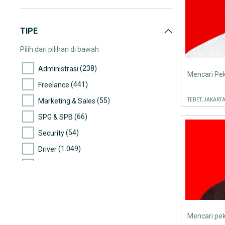
TIPE
Pilih dari pilihan di bawah
(238)
Administrasi
(441)
Freelance
(55)
Marketing & Sales
TEBET, JAKART
(66)
SPG & SPB
(54)
Security
(1.049)
Driver
(2.337)
Lowongan Lainnya
Mencari pe