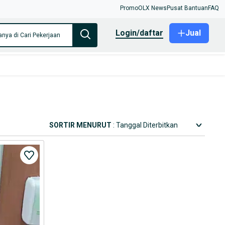
Promo
OLX News
Pusat Bantuan
FAQ
login/daftar
Jual
anya di Cari Pekerjaan
SORTIR MENURUT
: Tanggal Diterbitkan