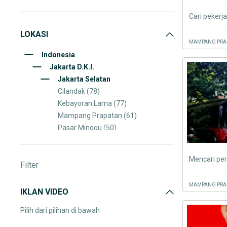
Cari peker
LOKASI
MAMPANG PRAP
Indonesia
Jakarta D.K.I.
Jakarta Selatan
Cilandak
(78)
Kebayoran Lama
(77)
Mampang Prapatan
(61)
Pasar Minggu
(50)
Kebayoran Baru
(43)
Jagakarsa
(43)
Mencari per
Filter
Tebet
(38)
Pancoran
(33)
MAMPANG PRAP
Pesanggrahan
(28)
IKLAN VIDEO
Setia Budi
(25)
Pilih dari pilihan di bawah
Kemang
(23)