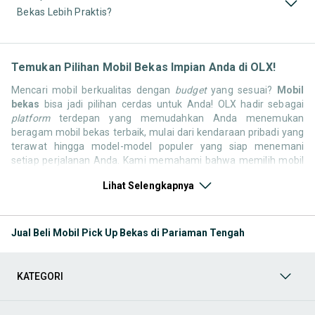
Bekas Lebih Praktis?
Temukan Pilihan Mobil Bekas Impian Anda di OLX!
Mencari mobil berkualitas dengan
budget
yang sesuai?
Mobil
bekas
bisa jadi pilihan cerdas untuk Anda! OLX hadir sebagai
platform
terdepan yang memudahkan Anda menemukan
beragam mobil bekas terbaik, mulai dari kendaraan pribadi yang
terawat hingga model-model populer yang siap menemani
setiap perjalanan Anda. Kami memahami bahwa memilih mobil
bekas butuh kepercayaan, oleh karena itu OLX menyediakan
Lihat Selengkapnya
ribuan daftar dari penjual terpercaya di seluruh Indonesia.
Jelajahi sekarang dan temukan mobil bekas yang paling sesuai
dengan gaya hidup, kebutuhan, dan
budget
Anda!
Jual Beli Mobil Pick Up Bekas di Pariaman Tengah
Memilih
mobil bekas
yang tepat tentu bukan perkara mudah.
Apakah Anda mencari mobil keluarga yang luas, SUV yang
tangguh untuk petualangan, sedan yang elegan untuk tampilan
KATEGORI
berkelas, atau mobil kota yang irit dan lincah? Di OLX, Anda akan
menemukan berbagai pilihan mobil bekas dari berbagai merek
dan tipe. Kami hadir untuk memastikan pengalaman jual beli