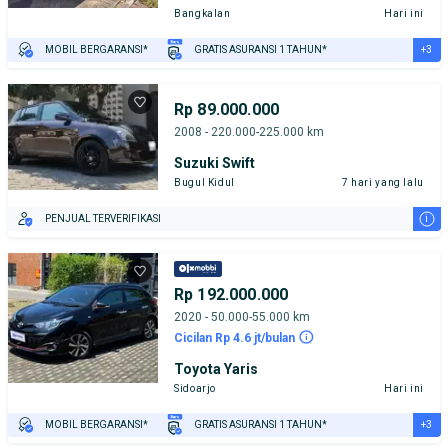
Bangkalan
Hari ini
+3
MOBIL BERGARANSI*
GRATIS ASURANSI 1 TAHUN*
TEST DRIVE DARI RUMAH
GRATIS BIAYA JASA PERAWATAN*
PENJUAL TERVERIFIKASI
Rp 89.000.000
2008 - 220.000-225.000 km
Suzuki Swift
Bugul Kidul
7 hari yang lalu
i
PENJUAL TERVERIFIKASI
Rp 192.000.000
2020 - 50.000-55.000 km
Cicilan Rp 4.6 jt/bulan
Toyota Yaris
Sidoarjo
Hari ini
+3
MOBIL BERGARANSI*
GRATIS ASURANSI 1 TAHUN*