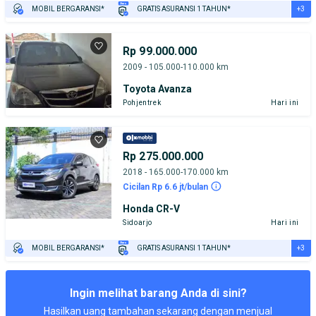
+3
MOBIL BERGARANSI*
GRATIS ASURANSI 1 TAHUN*
TEST DRIVE DARI RUMAH
GRATIS BIAYA JASA PERAWATAN*
PENJUAL TERVERIFIKASI
Rp 99.000.000
2009 - 105.000-110.000 km
Toyota Avanza
Pohjentrek
Hari ini
Rp 275.000.000
2018 - 165.000-170.000 km
Cicilan Rp 6.6 jt/bulan
Honda CR-V
Sidoarjo
Hari ini
+3
MOBIL BERGARANSI*
GRATIS ASURANSI 1 TAHUN*
TEST DRIVE DARI RUMAH
GRATIS BIAYA JASA PERAWATAN*
PENJUAL TERVERIFIKASI
Ingin melihat barang Anda di sini?
Hasilkan uang tambahan sekarang dengan menjual