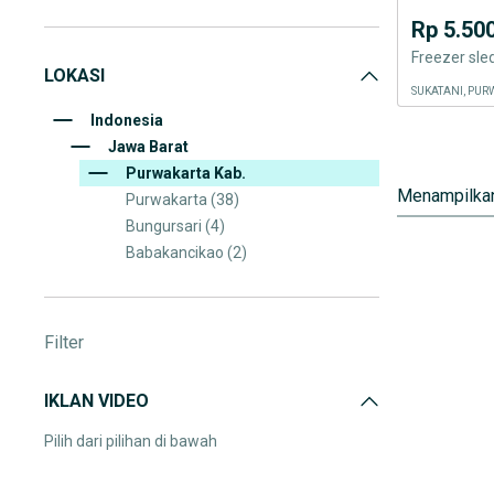
Peralatan Bangunan & Material
(2.033)
Rp 5.50
Perlengkapan Rumah & Dapur
(2.288)
Freezer sle
LOKASI
Elektronik Rumah Tangga
(2.471)
SUKATANI, PUR
Lain-lain
(1.867)
Indonesia
Jawa Barat
Purwakarta Kab.
Menampilkan
Purwakarta
(38)
Bungursari
(4)
Babakancikao
(2)
Filter
IKLAN VIDEO
Pilih dari pilihan di bawah