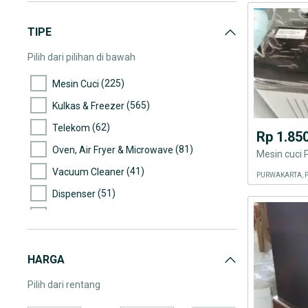
TIPE
Pilih dari pilihan di bawah
(225)
Mesin Cuci
(565)
Kulkas & Freezer
(62)
Telekom
Rp 1.85
(81)
Oven, Air Fryer & Microwave
Mesin cuci
(41)
Vacuum Cleaner
PURWAKARTA, 
(51)
Dispenser
(537)
AC & Kipas Angin
(775)
Elektronik Lainnya
HARGA
(134)
Lampu
Pilih dari rentang