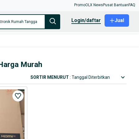
Promo
OLX News
Pusat Bantuan
FAQ
login/daftar
Jual
ktronik Rumah Tangga
 Harga Murah
SORTIR MENURUT
: Tanggal Diterbitkan