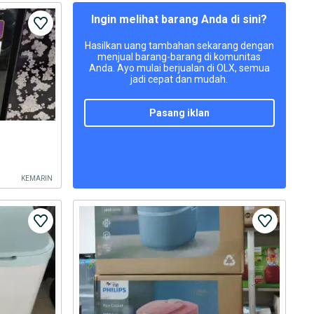
Ingin melihat barang Anda di sini?
Hasilkan uang tambahan sekarang dengan
menjual barang-barang di komunitas
Anda. Ayo mulai berjualan di OLX, semua
jadi cepat dan mudah.
pasang iklan
KEMARIN