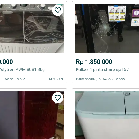
0.000
Rp 1.850.000
 Polytron PWM 8081 8kg
Kulkas 1 pintu sharp sjx167
PURWAKARTA KAB.
KEMARIN
PURWAKARTA, PURWAKARTA KAB.