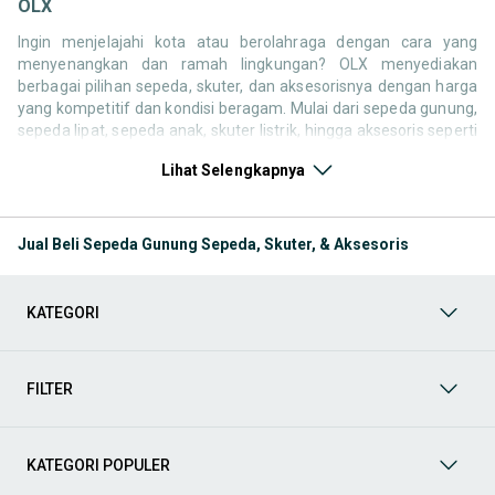
OLX
Ingin menjelajahi kota atau berolahraga dengan cara yang
menyenangkan dan ramah lingkungan? OLX menyediakan
berbagai pilihan sepeda, skuter, dan aksesorisnya dengan harga
yang kompetitif dan kondisi beragam. Mulai dari sepeda gunung,
sepeda lipat, sepeda anak, skuter listrik, hingga aksesoris seperti
helm, lampu sepeda, dan tas saddle semuanya dapat Anda
Lihat Selengkapnya
temukan dengan mudah sesuai kebutuhan.
Dengan fitur pencarian yang praktis dan kategori yang lengkap,
Anda dapat menyesuaikan pilihan berdasarkan tipe kendaraan,
Jual Beli Sepeda Gunung Sepeda, Skuter, & Aksesoris
merek, kondisi, dan kisaran harga. Belanja kebutuhan
transportasi dan hobi jadi lebih mudah, cepat, dan terjangkau
hanya di OLX! Berikut ini adalah kategori lainnya yang bisa Anda
KATEGORI
temukan:
Hobi & Olahraga:
Temukan perlengkapan untuk mendukung
aktivitas hobi dan olahraga Anda, seperti alat musik, alat
FILTER
fitness, sepeda, raket, dan perlengkapan outdoor. Cocok
untuk pemula hingga profesional yang ingin tetap aktif dan
menyalurkan minatnya.
KATEGORI POPULER
Alat Musik & Aksesoris
: Temukan berbagai pilihan alat musik
di OLX! Mulai dari gitar, keyboard, drum, hingga alat musik