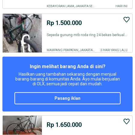
KEBAYORAN LAMA, JAKARTA SELATAN
HARI INI
Rp 1.500.000
Sepeda gunung mtb roda ring 24 bekas berkualitas
MAMPANG PRAPATAN, JAKARTA SELATAN
3 HARI YANG LALU
Ingin melihat barang Anda di sini?
Hasilkan uang tambahan sekarang dengan menjual
barang-barang di komunitas Anda. Ayo mulai berjualan
di OLX, semua jadi cepat dan mudah.
pasang iklan
Rp 1.650.000