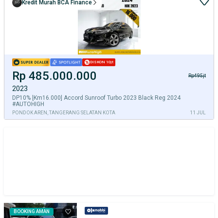
Kredit Murah BCA Finance
DISKON 10jt
Rp 485.000.000
Rp495jt
2023
DP10% [Km16.000] Accord Sunroof Turbo 2023 Black Reg 2024
#AUTOHIGH
PONDOK AREN, TANGERANG SELATAN KOTA
11 JUL
BOOKING AMAN