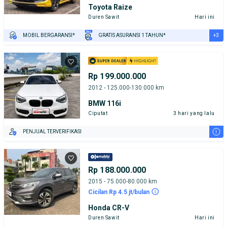
Toyota Raize
Duren Sawit
Hari ini
+3
MOBIL BERGARANSI*
GRATIS ASURANSI 1 TAHUN*
TEST DRIVE DARI RUMAH
GRATIS BIAYA JASA PERAWATAN*
PENJUAL TERVERIFIKASI
Rp 199.000.000
2012 - 125.000-130.000 km
BMW 116i
Ciputat
3 hari yang lalu
i
PENJUAL TERVERIFIKASI
Rp 188.000.000
2015 - 75.000-80.000 km
Cicilan Rp 4.5 jt/bulan
Honda CR-V
Duren Sawit
Hari ini