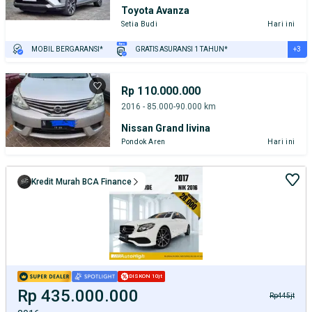
Toyota Avanza
Setia Budi
Hari ini
+3
MOBIL BERGARANSI*
GRATIS ASURANSI 1 TAHUN*
TEST DRIVE DARI RUMAH
GRATIS BIAYA JASA PERAWATAN*
PENJUAL TERVERIFIKASI
Rp 110.000.000
2016 - 85.000-90.000 km
Nissan Grand livina
Pondok Aren
Hari ini
Kredit Murah BCA Finance
DISKON 10jt
Rp 435.000.000
Rp445jt