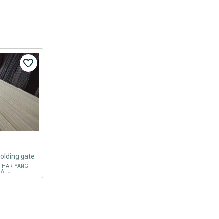
folding gate
5 HARI YANG
LALU