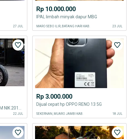
Rp 10.000.000
IPAL limbah minyak dapur MBG
27 JUL
MARO SEBO ILIR, BATANG HARI KAB.
23 JUL
Rp 3.000.000
Dijual cepat hp OPPO RENO 13 5G
HARLEY DAVIDSON SOFTAIL SLIM NIK 2013 BLACK DENIM FP FULL PAPER MABUA
22 JUL
SEKERNAN, MUARO JAMBI KAB.
18 JUL