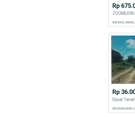
Rp 675.
ZOOMLION E
Rp 36.0