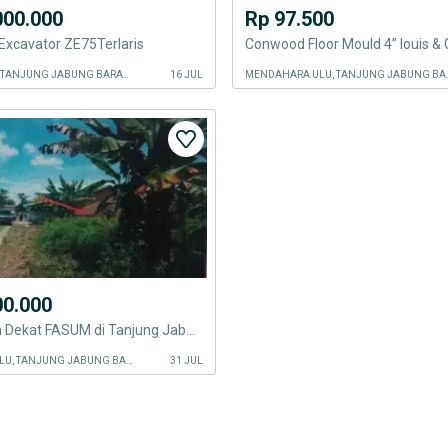
000.000
Rp 97.500
xcavator ZE75Terlaris
Conwood Floor Mould 4” louis & 
BATANG ASAM, TANJUNG JABUNG BARAT KAB.
16 JUL
MENDAHARA U
00.000
Dijual Tanah Dekat FASUM di Tanjung Jabung Jambi
MENDAHARA ULU, TANJUNG JABUNG BARAT KAB.
31 JUL