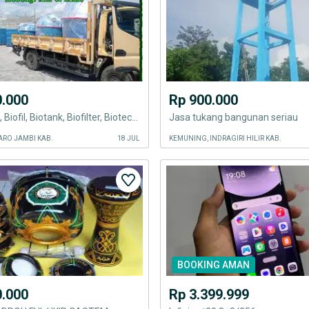
0.000
Rp 900.000
Septicktank, Biofil, Biotank, Biofilter, Biotech, Septictank,
Jasa tukang bangunan seriau
ARO JAMBI KAB.
18 JUL
KEMUNING, INDRAGIRI HILIR KAB.
BOOKING AMAN
0.000
Rp 3.399.999