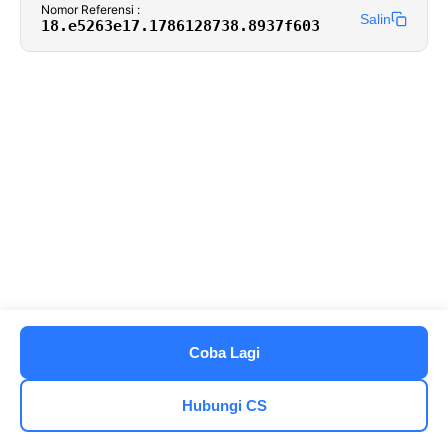
Nomor Referensi :
Salin
18.e5263e17.1786128738.8937f603
Coba Lagi
Hubungi CS