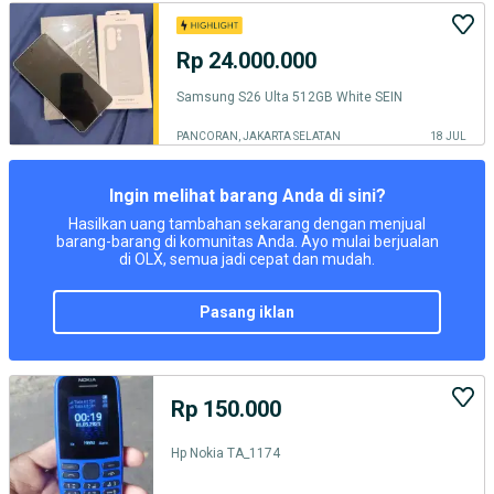
Rp 24.000.000
Samsung S26 Ulta 512GB White SEIN
PANCORAN, JAKARTA SELATAN
18 JUL
Ingin melihat barang Anda di sini?
Hasilkan uang tambahan sekarang dengan menjual
barang-barang di komunitas Anda. Ayo mulai berjualan
di OLX, semua jadi cepat dan mudah.
pasang iklan
Rp 150.000
Hp Nokia TA_1174