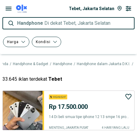
Tebet, Jakarta Selatan
Handphone
Di dekat Tebet, Jakarta Selatan
Harga
Kondisi
randa
/
Handphone & Gadget
/
Handphone
/
Handphone dalam Jakarta D.K.I.
/
H
33.645 iklan terdekat
Tebet
Rp 17.500.000
14 Di beli smua tipe iphone 12 13 smpe 16 pro max plus mini iBox inter
MENTENG, JAKARTA PUSAT
4 HARI YANG LALU