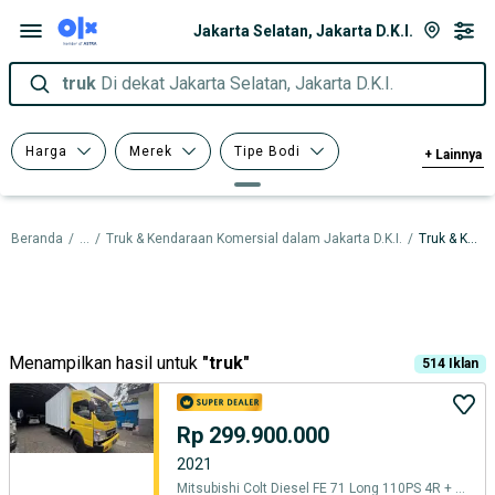
Jakarta Selatan, Jakarta D.K.I.
truk
Di dekat Jakarta Selatan, Jakarta D.K.I.
Harga
Merek
Tipe Bodi
+
Lainnya
Model
Beranda
/
...
/
Truk & Kendaraan Komersial dalam Jakarta D.K.I.
/
Truk & Kendaraan Komersial dalam Jakarta Selatan
Menampilkan hasil untuk
"
truk
"
514
Iklan
Rp 299.900.000
2021
Mitsubishi Colt Diesel FE 71 Long 110PS 4R + Box Besi Jumbo - 2021