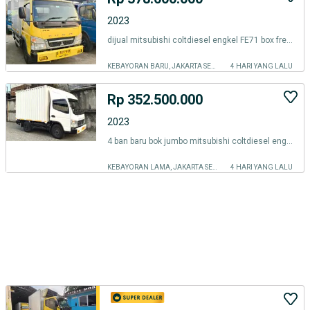
2023
dijual mitsubishi coltdiesel engkel FE71 box freezer 2023 frozen cde
KEBAYORAN BARU, JAKARTA SELATAN
4 HARI YANG LALU
Rp 352.500.000
2023
4 ban baru bok jumbo mitsubishi coltdiesel engkel fe 71 box besi 2023
KEBAYORAN LAMA, JAKARTA SELATAN
4 HARI YANG LALU