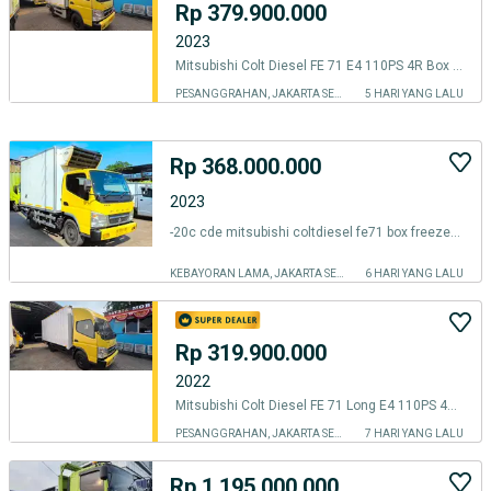
Rp 379.900.000
2023
Mitsubishi Colt Diesel FE 71 E4 110PS 4R Box Carrier Citimax700 - 2023
PESANGGRAHAN, JAKARTA SELATAN
5 HARI YANG LALU
Rp 368.000.000
2023
-20c cde mitsubishi coltdiesel fe71 box freezer 2023 reefer bok engkel
KEBAYORAN LAMA, JAKARTA SELATAN
6 HARI YANG LALU
Rp 319.900.000
2022
Mitsubishi Colt Diesel FE 71 Long E4 110PS 4R + Box Besi Jumbo - 2022
PESANGGRAHAN, JAKARTA SELATAN
7 HARI YANG LALU
Rp 1.195.000.000