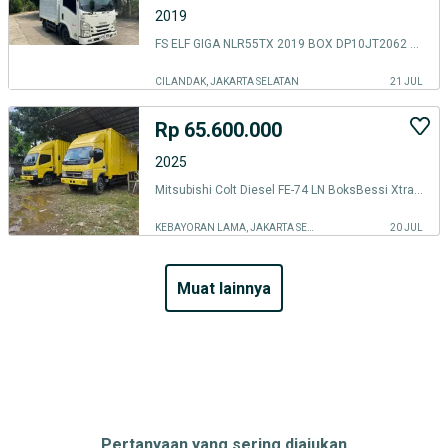
2019
FS ELF GIGA NLR55TX 2019 BOX DP10JT2062 MURAH
CILANDAK, JAKARTA SELATAN
21 JUL
Rp 65.600.000
2025
Mitsubishi Colt Diesel FE-74 LN BoksBessi XtraLoong
KEBAYORAN LAMA, JAKARTA SELATAN
20 JUL
muat lainnya
Pertanyaan yang sering diajukan