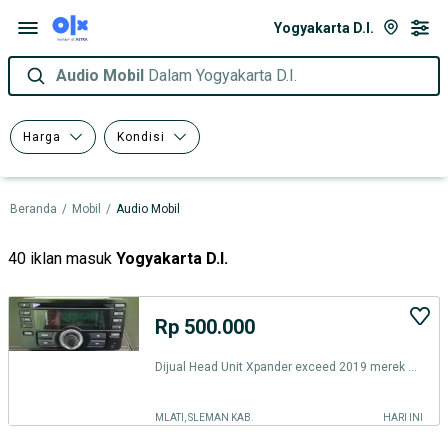
Yogyakarta D.I.
Audio Mobil
Dalam Yogyakarta D.I.
Harga
Kondisi
Beranda
/
Mobil
/
Audio Mobil
40 iklan masuk
Yogyakarta D.I.
Rp 500.000
Dijual Head Unit Xpander exceed 2019 merek Alpine Masih normal semua
MLATI, SLEMAN KAB.
HARI INI