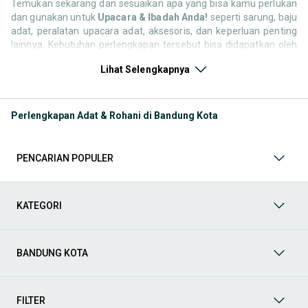
Temukan sekarang dan sesuaikan apa yang bisa kamu perlukan
dan gunakan untuk
Upacara & Ibadah Anda!
seperti sarung, baju
adat, peralatan upacara adat, aksesoris, dan keperluan penting
lainnya. Kebutuhan perlengkapan tersebut bisa didapatkan oleh
semua pengguna OLX yang ingin melengkapi inventarisnya. Ayo!
Lihat Selengkapnya
cari barang pilihan kategori Keperluan Adat & Rohani Anda yang
tersedia sekarang juga!
Kategori Keperluan Pribadi Adat & Rohani
Temukan
Perlengkapan Adat & Rohani di Bandung Kota
perlengkapan untuk persiapan Upacara & Ibadah kamu
melalui OLX sekarang juga seperti aksesoris adat,
perlengkapan upacara, pakaian adat, dan barang yang
PENCARIAN POPULER
dibutuhkan lainnya. Dapatkan barang yang kamu inginkan,
sesuaikan dengan pilihan dan kebutuhan terbaikmu! Kamu
juga bisa mendapatkan barang keperluan lainnya seperti
Perhiasan dan Aksesoris, hingga tiket & voucher yang bisa
KATEGORI
kamu temukan lewat OLX!
Kategori Keperluan Fashion Wanita
&
Fashion Pria
Cari
produk-produk untuk kategori Fashion yang Kamu inginkan,
BANDUNG KOTA
mulai dari baju adat, perlengkapan upacara, perlengkapan
ibadah, dekorasi keagamaan, kitab suci, hingga aksesori
spiritual. Jelajahi koleksi yang sesuai dengan kebutuhan
FILTER
tradisi dan keyakinan Kamu. Dapatkan koleksi keperluan