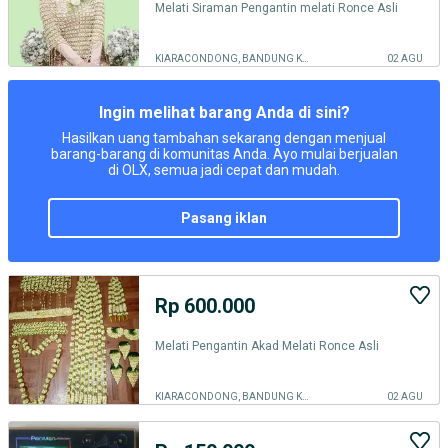
Melati Siraman Pengantin melati Ronce Asli
KIARACONDONG, BANDUNG KOTA
02 AGU
Ingin melihat barang Anda di sini?
Hasilkan uang tambahan sekarang dengan menjual
barang-barang di komunitas Anda. Ayo mulai berjualan
di OLX, semua jadi cepat dan mudah.
pasang iklan
Rp 600.000
Melati Pengantin Akad Melati Ronce Asli
KIARACONDONG, BANDUNG KOTA
02 AGU