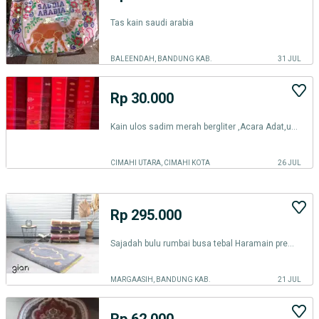
Tas kain saudi arabia
BALEENDAH, BANDUNG KAB.
31 JUL
Rp 30.000
Kain ulos sadim merah bergliter ,Acara Adat,untuk penari, Prewedding.
CIMAHI UTARA, CIMAHI KOTA
26 JUL
Rp 295.000
Sajadah bulu rumbai busa tebal Haramain premium
MARGAASIH, BANDUNG KAB.
21 JUL
Rp 62.000