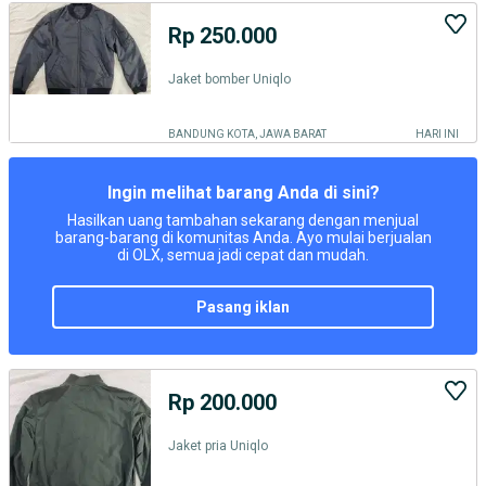
Rp 250.000
Jaket bomber Uniqlo
BANDUNG KOTA, JAWA BARAT
HARI INI
Ingin melihat barang Anda di sini?
Hasilkan uang tambahan sekarang dengan menjual
barang-barang di komunitas Anda. Ayo mulai berjualan
di OLX, semua jadi cepat dan mudah.
pasang iklan
Rp 200.000
Jaket pria Uniqlo