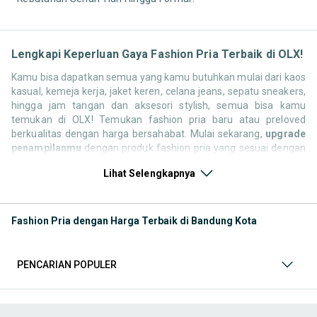
Lengkapi Keperluan Gaya Fashion Pria Terbaik di OLX!
Kamu bisa dapatkan semua yang kamu butuhkan mulai dari kaos
kasual, kemeja kerja, jaket keren, celana jeans, sepatu sneakers,
hingga jam tangan dan aksesori stylish, semua bisa kamu
temukan di OLX! Temukan fashion pria baru atau preloved
berkualitas dengan harga bersahabat. Mulai sekarang,
upgrade
penampilanmu
dengan produk fashion pria yang sesuai dengan
selera dan kepribadianmu. Jangan lewatkan koleksi terbaru,
Lihat Selengkapnya
belanja mudah hanya di OLX!
Kategori Keperluan Fashion Pria
Tampil maksimal dengan
berbagai pilihan fashion pria terbaik di OLX! Mulai dari kaos
Fashion Pria dengan Harga Terbaik di Bandung Kota
keren, kemeja formal, jaket trendi, celana chinos, hingga
sepatu sneakers stylish, semua ada disini. Temukan koleksi
fashion pria baik yang baru maupun preloved dengan
PENCARIAN POPULER
kualitas terbaik. Semua bisa kamu beli dengan harga hemat
dan gaya yang tetap up to date, hanya di OLX!
Kategori
Jam Tangan
&
Perhiasan
Jam tangan elegan, cincin
maskulin, gelang kulit, hingga kalung pria kekinian semua