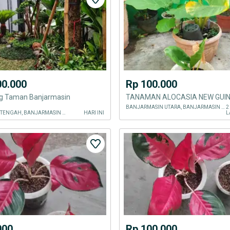
00.000
Rp 100.000
g Taman Banjarmasin
BANJARMASIN UTARA, BANJARMASIN KOTA
2
BANJARMASIN TENGAH, BANJARMASIN KOTA
HARI INI
L
000
Rp 100.000