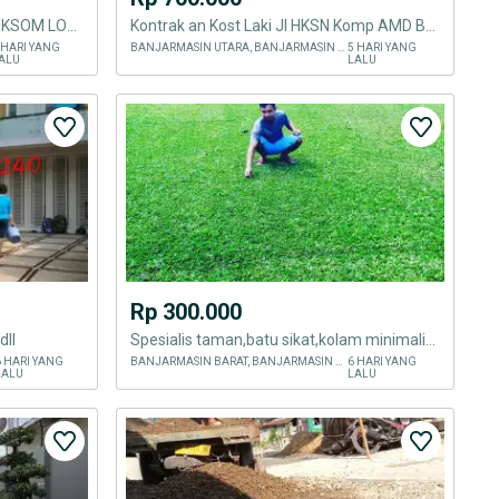
JUAL TANAMAN AGLONEMA SUKSOM LOKAL BACA DESKRIPSI
Kontrak an Kost Laki Jl HKSN Komp AMD Banyak Fasilitas
 HARI YANG
BANJARMASIN UTARA, BANJARMASIN KOTA
5 HARI YANG
ALU
LALU
Rp 300.000
dll
Spesialis taman,batu sikat,kolam minimalis,tebing,relief
6 HARI YANG
BANJARMASIN BARAT, BANJARMASIN KOTA
6 HARI YANG
LALU
LALU