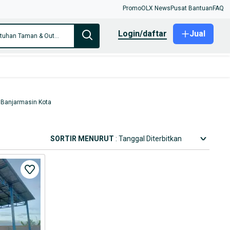
Promo
OLX News
Pusat Bantuan
FAQ
login/daftar
Jual
Hanya di Kebutuhan Taman & Outdoor
 Banjarmasin Kota
SORTIR MENURUT
: Tanggal Diterbitkan