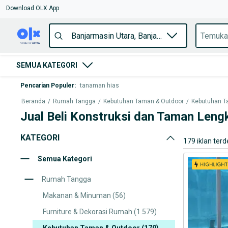
Download OLX App
SEMUA KATEGORI
Pencarian Populer
:
tanaman hias
Beranda
/
Rumah Tangga
/
Kebutuhan Taman & Outdoor
/
Kebutuhan T
Jual Beli Konstruksi dan Taman Lengk
KATEGORI
179 iklan terd
Semua Kategori
Rumah Tangga
Makanan & Minuman
(56)
Furniture & Dekorasi Rumah
(1.579)