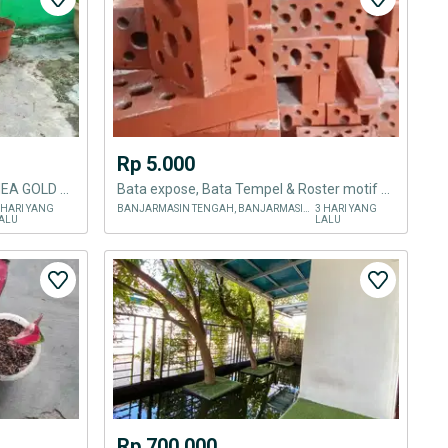
Rp 5.000
TANAMAN ALOCASIA NEW GUINEA GOLD BACA DESKRIPSI KETERANGAN
Bata expose, Bata Tempel & Roster motif Gratis onkir
 HARI YANG
BANJARMASIN TENGAH, BANJARMASIN KOTA
3 HARI YANG
ALU
LALU
Rp 700.000