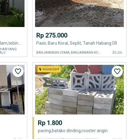
Rp 275.000
Ahli taman,carport,kolam,batu alam,tebing dll
Pasir, Baru Koral, Seplit, Tanah Habang Dll
 HARI YANG
ALU
BANJARMASIN UTARA, BANJARMASIN KOTA
30 JUL
Rp 1.800
paving,batako dinding,rooster angin