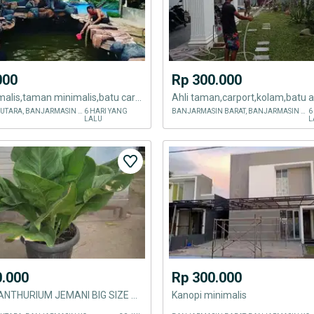
000
Rp 300.000
Kolam minimalis,taman minimalis,batu carport,kolam minimalis,dll
BANJARMASIN UTARA, BANJARMASIN KOTA
6 HARI YANG
BANJARMASIN BARAT, BANJARMASIN KOTA
6
LALU
L
0.000
Rp 300.000
TANAMAN ANTHURIUM JEMANI BIG SIZE SUPER BESAR UMUR LEBIH 13 TAHUN
Kanopi minimalis