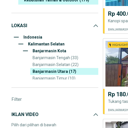
Kebutuhan Taman & Outdoor
(179)
Peralatan Bangunan & Material
(135)
Rp 400.
Perlengkapan Rumah & Dapur
(182)
Kanopi spa
LOKASI
Elektronik Rumah Tangga
(490)
Lain-lain
(221)
Indonesia
Kalimantan Selatan
Banjarmasin Kota
Banjarmasin Tengah
(33)
Banjarmasin Selatan
(22)
Banjarmasin Utara
(17)
Banjarmasin Timur
(10)
Banjarmasin Barat
(5)
Rp 180.
Filter
Tukang tas
IKLAN VIDEO
Pilih dari pilihan di bawah