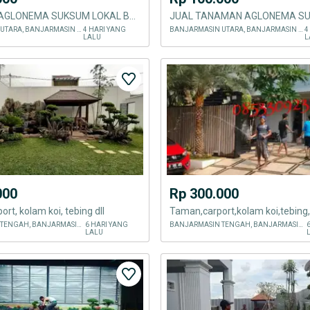
TANAMAN AGLONEMA SUKSUM LOKAL BACA DESKRIPSI
BANJARMASIN UTARA, BANJARMASIN KOTA
4 HARI YANG
BANJARMASIN UTARA, BANJARMASIN KOTA
4
LALU
L
000
Rp 300.000
rt, kolam koi, tebing dll
Taman,carport,kolam koi,tebing,
BANJARMASIN TENGAH, BANJARMASIN KOTA
6 HARI YANG
BANJARMASIN TENGAH, BANJARMASIN KOTA
LALU