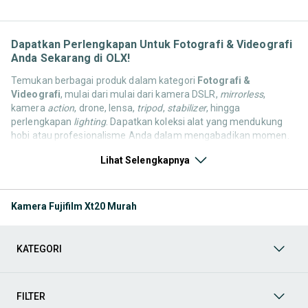
Dapatkan Perlengkapan Untuk Fotografi & Videografi
Anda Sekarang di OLX!
Temukan berbagai produk dalam kategori
Fotografi &
Videografi
, mulai dari mulai dari kamera DSLR,
mirrorless
,
kamera
action
, drone, lensa,
tripod
,
stabilizer
, hingga
perlengkapan
lighting
. Dapatkan koleksi alat yang mendukung
hobi atau profesionalisme Anda dalam mengabadikan momen.
Semua harga super murah dan pastikan barang layak pakai, ya!
Lihat Selengkapnya
Jelajahi sekarang dan temukan apa yang paling cocok untuk
kebutuhan komunikasi, hiburan, dan produktivitas Anda! Mulai
dari
Handphone & Tablet
,
Aksesoris Handphone & Tablet
,
Fotografi & Videografi
,
Games & Console
,
Komputer &
Kamera Fujifilm Xt20 Murah
Laptop
, hingga
Televisi, Audio & Aksesoris
. Semua kebutuhan
ini tersedia dari pengguna OLX yang ingin berbagi atau
memperbarui koleksinya. Yuk, lihat barang pilihan kategori
KATEGORI
Handphone & Gadget bekas maupun baru yang tersedia untuk
Anda sekarang!
Handphone
FILTER