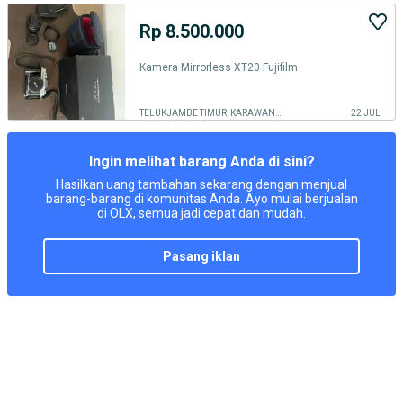
Rp 8.500.000
Kamera Mirrorless XT20 Fujifilm
TELUKJAMBE TIMUR, KARAWANG KAB.
22 JUL
Ingin melihat barang Anda di sini?
Hasilkan uang tambahan sekarang dengan menjual
barang-barang di komunitas Anda. Ayo mulai berjualan
di OLX, semua jadi cepat dan mudah.
pasang iklan