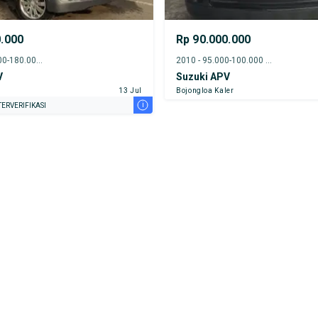
0.000
Rp 90.000.000
2008 - 175.000-180.000 km
2010 - 95.000-100.000 km
V
Suzuki APV
13 Jul
Bojongloa Kaler
i
ERVERIFIKASI