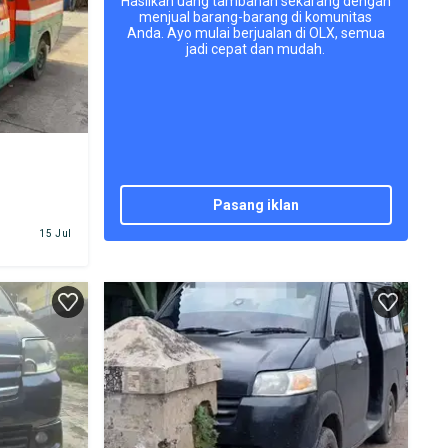
Hasilkan uang tambahan sekarang dengan
menjual barang-barang di komunitas
Anda. Ayo mulai berjualan di OLX, semua
jadi cepat dan mudah.
pasang iklan
15 Jul