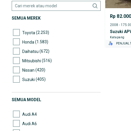
Rp 82.00
SEMUA MEREK
Suzuki AP
(2.253)
Toyota
Katapang
(1.583)
Honda
PENJUAL T
(672)
Daihatsu
(516)
Mitsubishi
(420)
Nissan
(405)
Suzuki
(198)
Mazda
(184)
Hyundai
SEMUA MODEL
(170)
Mercedes-Benz
Audi A4
Audi A6