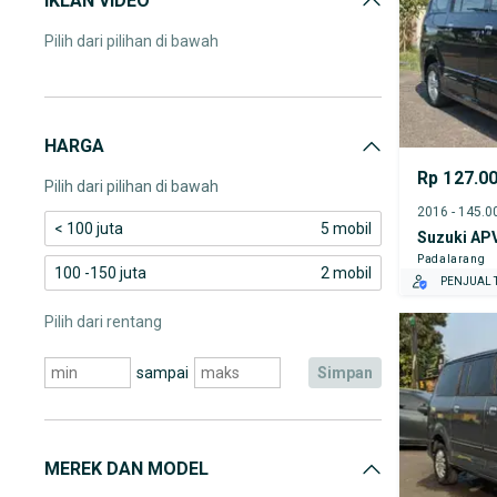
IKLAN VIDEO
Pilih dari pilihan di bawah
HARGA
Rp 127.0
Pilih dari pilihan di bawah
< 100 juta
5 mobil
Suzuki AP
Padalarang
100 -150 juta
2 mobil
PENJUAL T
Pilih dari rentang
sampai
simpan
MEREK DAN MODEL