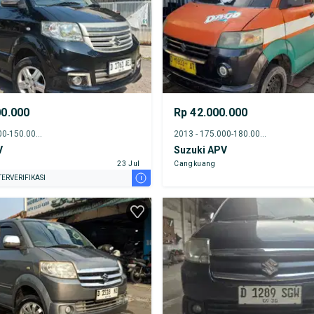
00.000
Rp 42.000.000
2016 - 145.000-150.000 km
2013 - 175.000-180.000 km
V
Suzuki APV
23 Jul
Cangkuang
i
ERVERIFIKASI