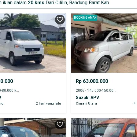
 iklan dalam
20 kms
Dari Cililin, Bandung Barat Kab.
BOOKING AMAN
00.000
Rp 63.000.000
2023 - 75.000-80.000 km
2006 - 145.000-150.000 km
V
Suzuki APV
ng
2 hari yang lalu
Cimahi Utara
4