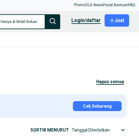
Promo
OLX News
Pusat Bantuan
FAQ
login/daftar
Jual
Hanya di Mobil Bekas
hapus semua
Cek Sekarang
SORTIR MENURUT
: Tanggal Diterbitkan