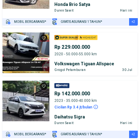
Honda Brio Satya
Duren Sawit
Hari ini
+2
MOBIL BERGARANSI*
GRATIS ASURANSI 1 TAHUN*
TEST DRIVE DARI RUMAH
GRATIS BIAYA JASA PERAWATAN*
Rp 229.000.000
2020 - 50.000-55.000 km
Volkswagen Tiguan Allspace
Grogol Petamburan
30 Jul
Rp 142.000.000
2023 - 35.000-40.000 km
Cicilan Rp 3.4 jt/bulan
Daihatsu Sigra
Duren Sawit
Hari ini
+2
MOBIL BERGARANSI*
GRATIS ASURANSI 1 TAHUN*