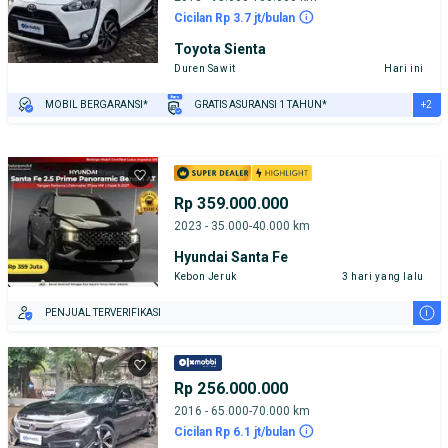
Cicilan Rp 3.7 jt/bulan
Toyota Sienta
Duren Sawit
Hari ini
+2
MOBIL BERGARANSI*
GRATIS ASURANSI 1 TAHUN*
TEST DRIVE DARI RUMAH
GRATIS BIAYA JASA PERAWATAN*
Rp 359.000.000
2023 - 35.000-40.000 km
Hyundai Santa Fe
Kebon Jeruk
3 hari yang lalu
i
PENJUAL TERVERIFIKASI
Rp 256.000.000
2016 - 65.000-70.000 km
Cicilan Rp 6.1 jt/bulan