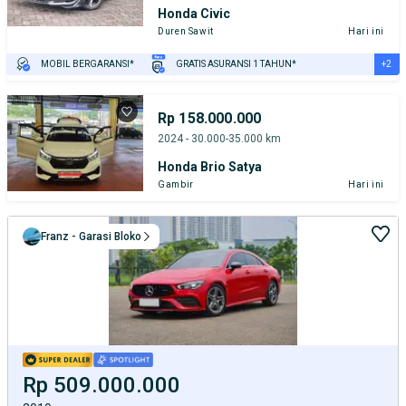
Honda Civic
Duren Sawit
Hari ini
+2
MOBIL BERGARANSI*
GRATIS ASURANSI 1 TAHUN*
TEST DRIVE DARI RUMAH
GRATIS BIAYA JASA PERAWATAN*
Rp 158.000.000
2024 - 30.000-35.000 km
Honda Brio Satya
Gambir
Hari ini
Franz - Garasi Bloko
Rp 509.000.000