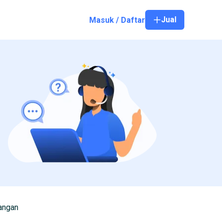
Jual
Masuk / Daftar
angan