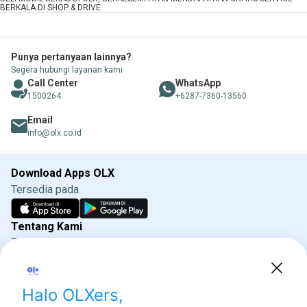
BERKALA DI SHOP & DRIVE
Punya pertanyaan lainnya?
Segera hubungi layanan kami
Call Center
WhatsApp
1500264
+6287-7360-13560
Email
info@olx.co.id
Download Apps OLX
Tersedia pada
Tentang Kami
Tentang OLX
Syarat & Ketentuan
Kebijakan Privasi
Kebijakan Iklan OLX
Direktorat Jenderal Perlindungan Konsumen dan
Tertib Niaga