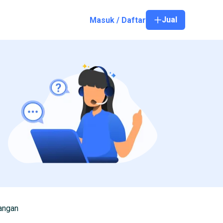
Jual
Masuk / Daftar
angan