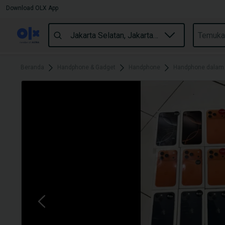
Download OLX App
Beranda
Handphone & Gadget
Handphone
Handphone dalam J