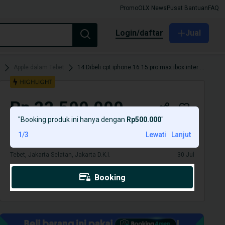
Promo
OLX News
Pusat Bantuan
FAQ
login/daftar
Jual
t
Apple dalam Tebet
14 Dibeli cpt iphone 16 15 pro max ibox inter cod 13
Rp 22.500.000
"
Booking produk ini hanya dengan
Rp500.000
"
14 Dibeli cpt iphone 16 15 pro max ibox inter cod 13
1
/
3
Lewati
Lanjut
Tebet, Jakarta Selatan, Jakarta D.K.I.
30 Jul
Booking