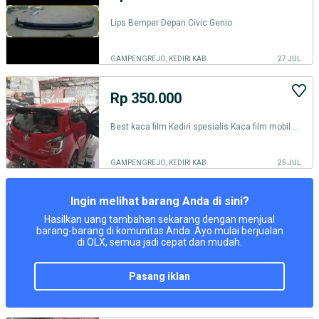
Lips Bemper Depan Civic Genio
GAMPENGREJO, KEDIRI KAB.
27 JUL
Rp 350.000
Best kaca film Kediri spesialis Kaca film mobil dan gedung
GAMPENGREJO, KEDIRI KAB.
25 JUL
Ingin melihat barang Anda di sini?
Hasilkan uang tambahan sekarang dengan menjual
barang-barang di komunitas Anda. Ayo mulai berjualan
di OLX, semua jadi cepat dan mudah.
pasang iklan