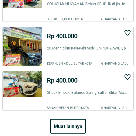
SOLUSI Mobil NYAMAN Bebas GRUDUK di jln Jelek, Pasang BALANCE DAMPER!
SUKOREJO, BLITAR KOTA
6 HARI YANG LALU
Rp 400.000
20 Menit bikin Kaki-Kaki Mobil EMPUK & AWET, psg BALANCE DAMPER-BLITAR
KEPANJEN KIDUL, BLITAR KOTA
6 HARI YANG LALU
Rp 400.000
Shock Empuk! Balance Spring Buffer Blitar Atasi Limbung,Gruduk & Oleng
SANAN WETAN, BLITAR KOTA
6 HARI YANG LALU
muat lainnya