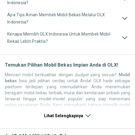
Indonesia?
Apa Tips Aman Membeli Mobil Bekas Melalui OLX
Indonesia?
Kenapa Memilih OLX Indonesia Untuk Membeli Mobil
Bekas Lebih Praktis?
Temukan Pilihan Mobil Bekas Impian Anda di OLX!
Mencari mobil berkualitas dengan
budget
yang sesuai?
Mobil
bekas
bisa jadi pilihan cerdas untuk Anda! OLX hadir sebagai
platform
terdepan yang memudahkan Anda menemukan
beragam mobil bekas terbaik, mulai dari kendaraan pribadi yang
terawat hingga model-model populer yang siap menemani
setiap perjalanan Anda. Kami memahami bahwa memilih mobil
bekas butuh kepercayaan, oleh karena itu OLX menyediakan
Lihat Selengkapnya
ribuan daftar dari penjual terpercaya di seluruh Indonesia.
Jelajahi sekarang dan temukan mobil bekas yang paling sesuai
dengan gaya hidup, kebutuhan, dan
budget
Anda!