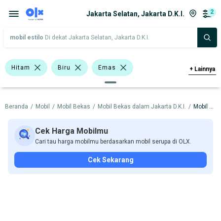
2
Jakarta Selatan, Jakarta D.K.I.
mobil estilo
Di dekat Jakarta Selatan, Jakarta D.K.I.
Hitam
Biru
Emas
+
Lainnya
Abu-Abu
Silver
Merah
Beranda
/
Mobil
/
Mobil Bekas
/
Mobil Bekas dalam Jakarta D.K.I.
/
Mobil Bekas dalam Jakarta Selatan
Putih
Kuning
Hatchback
Wagon
Coupe
Cek Harga Mobilmu
Cari tau harga mobilmu berdasarkan mobil serupa di OLX.
Harga
Merek Dan Model
Tahun
Cek Sekarang
Tipe Bodi
Tipe Membership